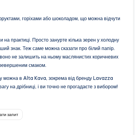
фруктами, горіхами або шоколадом, що можна відчути
ви на практиці. Просто занурте кілька зерен у холодну
ший знак. Теж саме можна сказати про білий папір.
о воно не залишить на ньому маслянистих коричневих
перевершеним смаком.
ку можна в Alta Kava, зокрема від бренду Lavazza
агу на дрібниці, і ви точно не прогадаєте з вибором!
ати запит