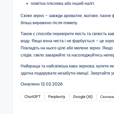
помітна пліснява або інший наліт.
Свіже зерно – завжди ароматне, матове, пахне 
більш виражено після помелу.
Також є способи перевірити якість та свіжість ка
воду. Якщо вона чиста і не фарбується – це хоро
Покладіть на нього ціле або мелене зерно. Якщ
слідів, сміло заварюйте та насолоджуйтесь не
Найкраща та найсвіжіша кава зернова, купити я
здатна подарувати незабутні емоції. Звертайте ув
Оновлено 12.02.2026
ChatGPT
Perplexity
Google (AI)
Скопіюв