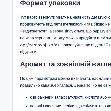
Формат упаковки
Тут варто звернути увагу на наявність дегазуюч
продовжують виділяти вуглекислий газ. Якщо не 
«задихнеться», а зерна зіпсуються, що одразу вп
це кава зернова 1 кг, яку можна придбати в «Ал
opt/zernovoj-kofe/
, враховуйте, що в ідеалі ї
відкриття.
Аромат та зовнішній вигл
По цим параметрам можна визначити, наскільки
правильно кава зберігалася. Зерна точно не свіж
є виражений запах затхлості, кислоти або «с
наявні маслянисті сліди, що свідчить про 