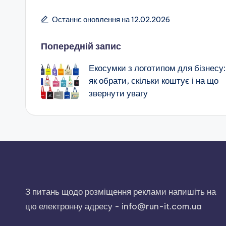
Останнє оновлення на 12.02.2026
Навігація
Попередній запис
Екосумки з логотипом для бізнесу:
по
як обрати, скільки коштує і на що
звернути увагу
запису
З питань щодо розміщення реклами напишіть на
цю електронну адресу -
info@run-it.com.ua