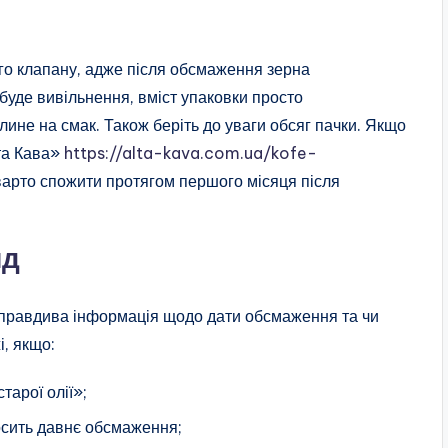
ого клапану, адже після обсмаження зерна
буде вивільнення, вміст упаковки просто
лине на смак. Також беріть до уваги обсяг пачки. Якщо
ьта Кава»
https://alta-kava.com.ua/kofe-
ї варто спожити протягом першого місяця після
яд
 правдива інформація щодо дати обсмаження та чи
і, якщо:
тарої олії»;
досить давнє обсмаження;