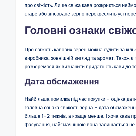
про свіжість. Лише свіжа кава розкриється нейм
старе або зіпсоване зерно перекреслить усі пере
Головні ознаки свіжо
Про свіжість кавових зерен можна судити за кіл
виробника, зовнішній вигляд та аромат. Також є
розберемося як визначити придатність кави до то
Дата обсмаження
Найбільша помилка під час покупки – оцінка дати
головна ознака свіжості зерна – дата обсмажен
більше 1–2 тижнів, а краще менше. І хоча кава 
фасування, найсмачнішою вона залишається не д