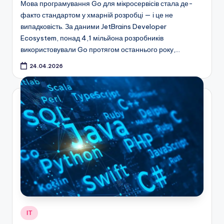
Мова програмування Go для мікросервісів стала де-
факто стандартом у хмарній розробці — і це не
випадковість. За даними JetBrains Developer
Ecosystem, понад 4,1 мільйона розробників
використовували Go протягом останнього року,…
24.04.2026
Опубліковано
ІТ
у