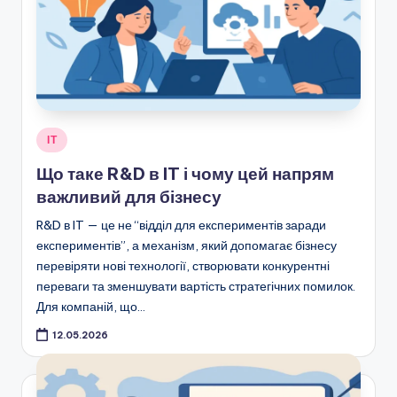
Опубліковано
ІТ
у
Що таке R&D в IT і чому цей напрям
важливий для бізнесу
R&D в IT — це не “відділ для експериментів заради
експериментів”, а механізм, який допомагає бізнесу
перевіряти нові технології, створювати конкурентні
переваги та зменшувати вартість стратегічних помилок.
Для компаній, що…
12.05.2026