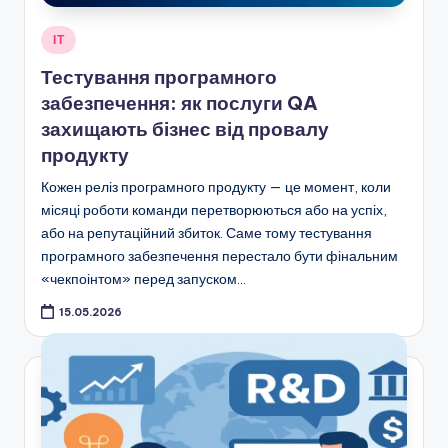
Опубліковано
ІТ
у
Тестування програмного
забезпечення: як послуги QA
захищають бізнес від провалу
продукту
Кожен реліз програмного продукту — це момент, коли
місяці роботи команди перетворюються або на успіх,
або на репутаційний збиток. Саме тому тестування
програмного забезпечення перестало бути фінальним
«чекпоінтом» перед запуском…
15.05.2026