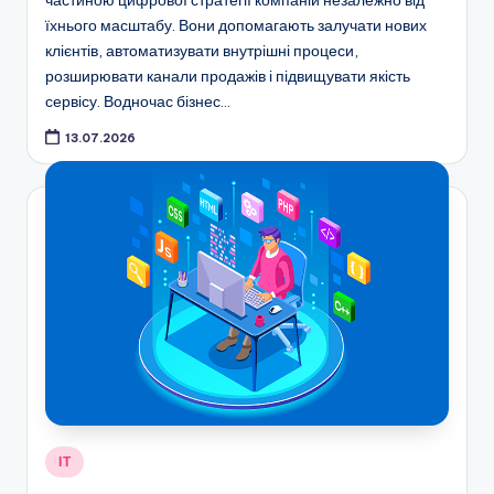
частиною цифрової стратегії компаній незалежно від
їхнього масштабу. Вони допомагають залучати нових
клієнтів, автоматизувати внутрішні процеси,
розширювати канали продажів і підвищувати якість
сервісу. Водночас бізнес…
13.07.2026
Опубліковано
ІТ
у