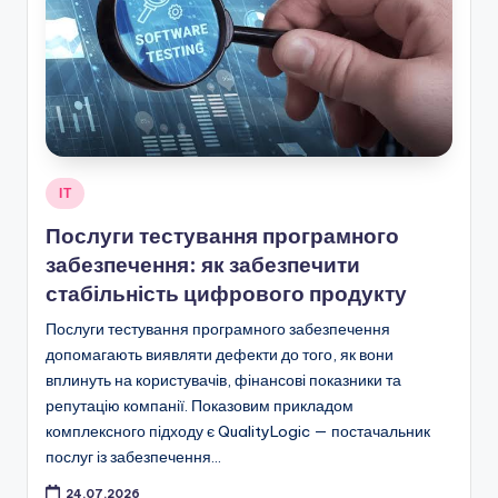
Опубліковано
ІТ
у
Послуги тестування програмного
забезпечення: як забезпечити
стабільність цифрового продукту
Послуги тестування програмного забезпечення
допомагають виявляти дефекти до того, як вони
вплинуть на користувачів, фінансові показники та
репутацію компанії. Показовим прикладом
комплексного підходу є QualityLogic — постачальник
послуг із забезпечення…
24.07.2026