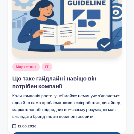
Опубліковано
Маркетинг
ІТ
у
Що таке гайдлайн і навіщо він
потрібен компанії
Коли компанія росте, у неї майже неминуче з’являється
одна й та сама проблема: кожен співробітник, дизайнер,
маркетолог або підрядник по-своєму розуміє, як має
виглядати бренд і як він повинен говорити…
12.05.2026