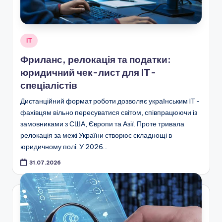
Опубліковано
ІТ
у
Фриланс, релокація та податки:
юридичний чек-лист для IT-
спеціалістів
Дистанційний формат роботи дозволяє українським IT-
фахівцям вільно пересуватися світом, співпрацюючи із
замовниками з США, Європи та Азії. Проте тривала
релокація за межі України створює складнощі в
юридичному полі. У 2026…
31.07.2026