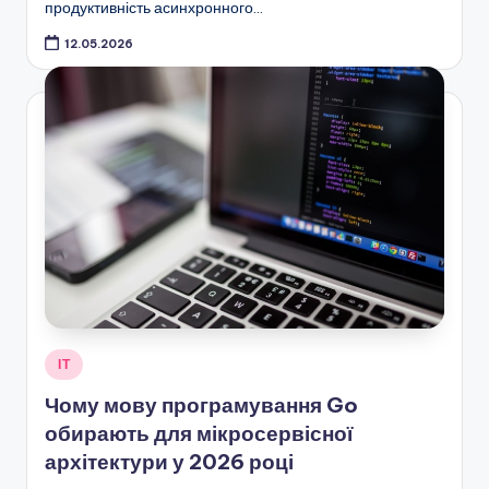
продуктивність асинхронного…
12.05.2026
Опубліковано
ІТ
у
Чому мову програмування Go
обирають для мікросервісної
архітектури у 2026 році