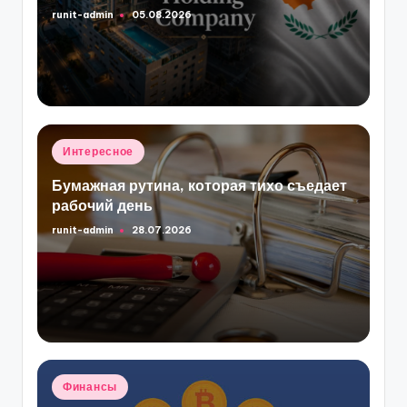
runit-admin
05.08.2026
Запись
от
Опубликовано
Интересное
в
Бумажная рутина, которая тихо съедает
рабочий день
runit-admin
28.07.2026
Запись
от
Опубликовано
Финансы
в