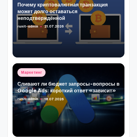
Почему криптовалютная транзакция
может долго оставаться
неподтверждённой
runit-admin
21.07.2026
Запись
от
Опубликовано
Маркетинг
в
Сливают ли бюджет запросы-вопросы в
Google Ads: короткий ответ «зависит»
runit-admin
18.07.2026
Запись
от