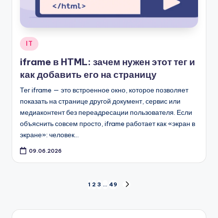
Опубликовано
IT
в
iframe в HTML: зачем нужен этот тег и
как добавить его на страницу
Тег iframe — это встроенное окно, которое позволяет
показать на странице другой документ, сервис или
медиаконтент без переадресации пользователя. Если
объяснить совсем просто, iframe работает как «экран в
экране»: человек…
09.06.2026
Пагинация
1
2
3
…
49
СЛЕД.
СТРАНИЦА
записей