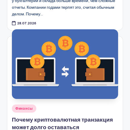
у бухгалтерии и склада больше времени, чем сложные
отчеты. Компании годами терпят это, считая обычным
делом. Почему…
28.07.2026
Опубликовано
Финансы
в
Почему криптовалютная транзакция
может долго оставаться