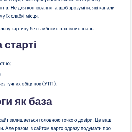
ів. Не для копіювання, а щоб зрозуміти, які канали
у їх слабкі місця.
льну картину без глибоких технічних знань.
 старті
етно;
в;
ез гучних обіцянок (УТП).
ги як база
 сайт залишається головною точкою довіри. Це ваш
ти. Але разом із сайтом варто одразу подумати про