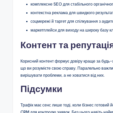
комплексне SEO для стабільного органічног
контекстна реклама для швидкого результат
соцмережі й таргет для спілкування з аудит
маркетплейси для виходу на широку базу кл
Контент та репутаці
Корисний контент формує довіру краще за будь-які
що ви розумієте свою справу. Паралельно важлив
вирішувати проблеми, а не ховатися від них.
Підсумки
Трафік має сенс лише тоді, коли бізнес готовий й
CRM для контролю заявок. Без цього навіть найк