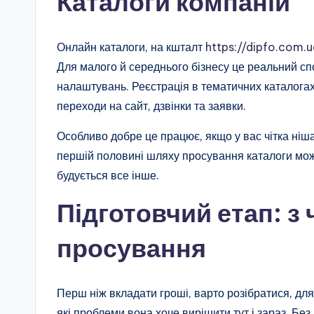
Каталоги компаній
Онлайн каталоги, на кшталт
https://dipfo.com.u
Для малого й середнього бізнесу це реальний спо
налаштувань. Реєстрація в тематичних каталогах
переходи на сайт, дзвінки та заявки.
Особливо добре це працює, якщо у вас чітка ніша
першій половині шляху просування каталоги мо
будується все інше.
Підготовчий етап: з
просування
Перш ніж вкладати гроші, варто розібратися, для
які проблеми вона хоче вирішити тут і зараз. Бе