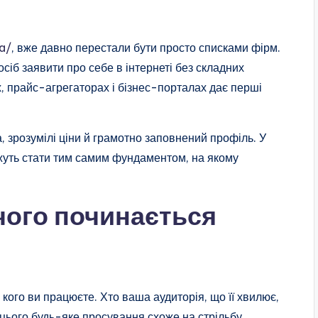
a/
, вже давно перестали бути просто списками фірм.
сіб заявити про себе в інтернеті без складних
, прайс-агрегаторах і бізнес-порталах дає перші
, зрозумілі ціни й грамотно заповнений профіль. У
жуть стати тим самим фундаментом, на якому
 чого починається
 кого ви працюєте. Хто ваша аудиторія, що її хвилює,
з цього будь-яке просування схоже на стрільбу