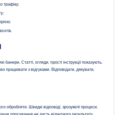
о трафіку;
у;
орією;
ієнтів.
я
 банери. Статті, огляди, прості інструкції показують,
о працювати з відгуками. Відповідати, дякувати,
ого обробляти. Швидкі відповіді, зрозумілі процеси,
раще просування не дасть відчутного результату.