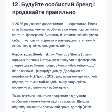
12. Будуйте особистий бренд і
продавайте правильно
У 2026 році просто добре знімати — недостатньо. Ринок
став більш насиченим, особливо в сегменті портретної та
контент-фотографії. Виграють ті, хто вміє позиціонувати
себе: чітко пояснити, для кого вони працюють, у чому їх
стиль і яку цінність вони дають клієнту.
Короткі відео (Reels, TikTok, YouTube Shorts) стали
одним із головних інструментів просування фотографів.
Людям цікаво бачити процес зйомки, «бекстейдж», до/
після обробки. Це формує довіру. Дослідження
платформи HubSpot у 2025 році показало, що короткий
відеоконтент має майже вдвічі вищу залученість
порівняно зі статичними публікаціями.
Також важливо навчитися працювати з відгуками,
особистим стилем комунікації та сервісом. Швидка
відповідь на запити, зрозумілий прайс, договір (навіть