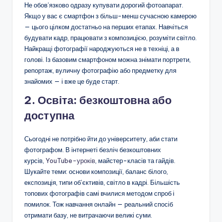
Не обов’язково одразу купувати дорогий фотоапарат.
Якщо у вас є смартфон з більш-менш сучасною камерою
— цього цілком достатньо на перших етапах. Навчіться
будувати кадр, працювати з композицією, розуміти світло.
Найкращі фотографії народжуються не в техніці, а в
голові. Із базовим смартфоном можна знімати портрети,
репортаж, вуличну фотографію або предметку для
знайомих — і вже це буде старт.
2. Освіта: безкоштовна або
доступна
Сьогодні не потрібно йти до університету, аби стати
фотографом. В інтернеті безліч безкоштовних
курсів,
YouTube-уроків
, майстер-класів та гайдів.
Шукайте теми: основи композиції, баланс білого,
експозиція, типи об’єктивів, світло в кадрі. Більшість
топових фотографів самі вчилися методом спроб і
помилок. Тож навчання онлайн — реальний спосіб
отримати базу, не витрачаючи великі суми.