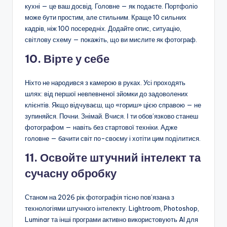
кухні — це ваш досвід. Головне — як подаєте. Портфоліо
може бути простим, але стильним. Краще 10 сильних
кадрів, ніж 100 посередніх. Додайте опис, ситуацію,
світлову схему — покажіть, що ви мислите як фотограф.
10. Вірте у себе
Ніхто не народився з камерою в руках. Усі проходять
шлях: від першої невпевненої зйомки до задоволених
клієнтів. Якщо відчуваєш, що «гориш» цією справою — не
зупиняйся. Почни. Знімай. Вчися. І ти обов’язково станеш
фотографом — навіть без стартової техніки. Адже
головне — бачити світ по-своєму і хотіти цим поділитися.
11. Освойте штучний інтелект та
сучасну обробку
Станом на 2026 рік фотографія тісно пов’язана з
технологіями штучного інтелекту. Lightroom, Photoshop,
Luminar та інші програми активно використовують AI для