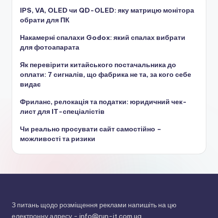
IPS, VA, OLED чи QD-OLED: яку матрицю монітора
обрати для ПК
Накамерні спалахи Godox: який спалах вибрати
для фотоапарата
Як перевірити китайського постачальника до
оплати: 7 сигналів, що фабрика не та, за кого себе
видає
Фриланс, релокація та податки: юридичний чек-
лист для IT-спеціалістів
Чи реально просувати сайт самостійно –
можливості та ризики
З питань щодо розміщення реклами напишіть на цю
електронну адресу -
info@run-it.com.ua