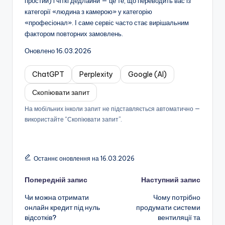
простий) і чіткі дедлайни — це те, що переводить вас із
категорії «людина з камерою» у категорію
«професіонал». І саме сервіс часто стає вирішальним
фактором повторних замовлень.
Оновлено 16.03.2026
ChatGPT
Perplexity
Google (AI)
Скопіювати запит
На мобільних інколи запит не підставляється автоматично —
використайте “Скопіювати запит”.
Останнє оновлення на 16.03.2026
Навігація
Попередній запис
Наступний запис
Чи можна отримати
Чому потрібно
по
онлайн кредит під нуль
продумати системи
відсотків?
вентиляції та
запису