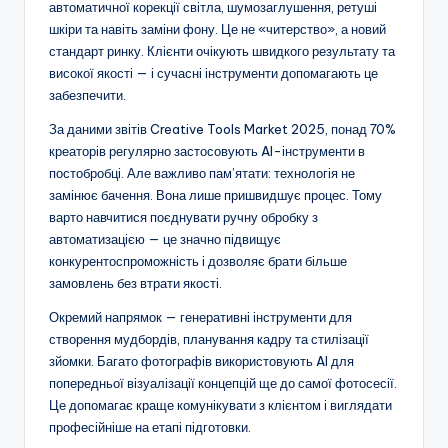
автоматичної корекції світла, шумозаглушення, ретуші
шкіри та навіть заміни фону. Це не «читерство», а новий
стандарт ринку. Клієнти очікують швидкого результату та
високої якості — і сучасні інструменти допомагають це
забезпечити.
За даними звітів Creative Tools Market 2025, понад 70%
креаторів регулярно застосовують AI-інструменти в
постобробці. Але важливо пам’ятати: технологія не
замінює бачення. Вона лише пришвидшує процес. Тому
варто навчитися поєднувати ручну обробку з
автоматизацією — це значно підвищує
конкурентоспроможність і дозволяє брати більше
замовлень без втрати якості.
Окремий напрямок — генеративні інструменти для
створення мудбордів, планування кадру та стилізації
зйомки. Багато фотографів використовують AI для
попередньої візуалізації концепцій ще до самої фотосесії.
Це допомагає краще комунікувати з клієнтом і виглядати
професійніше на етапі підготовки.