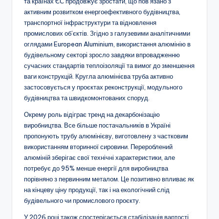
та країнах ЄС продовжує зростати, що пов’язано з
активним розвитком енергоефективного будівництва,
транспортної інфраструктури та відновлення
промислових об’єктів. Згідно з галузевими аналітичними
оглядами European Aluminium, використання алюмінію в
будівельному секторі зросло завдяки впровадженню
сучасних стандартів теплоізоляції та вимог до зменшення
ваги конструкцій. Кругла алюмінієва труба активно
застосовується у проєктах реконструкції, модульного
будівництва та швидкомонтованих споруд.
Окрему роль відіграє тренд на декарбонізацію
виробництва. Все більше постачальників в Україні
пропонують трубу алюмінієву, виготовлену з частковим
використанням вторинної сировини. Перероблений
алюміній зберігає свої технічні характеристики, але
потребує до 95% менше енергії для виробництва
порівняно з первинним металом. Це позитивно впливає як
на кінцеву ціну продукції, так і на екологічний слід
будівельного чи промислового проєкту.
У 2026 році також спостерігається стабілізація вартості