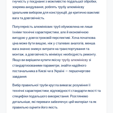
гнучкість у поєднанні з можливістю подальшої обробки,
зокрема анодування, роблять трубу алюмінієву
ідеальним вибором для конструкцій, де критично важливі
вага та довговічність.
Популярність алюмінієвих труб обумовлена не лише
їхніми технічні характеристики, але й економічною
вигодою у довгостроковій перспективі. Хоча початкова
ціна може бути вищою, ніж у сталевих аналогів, менша
вага значно знижує витрати на транспортування та
монтаж, а довговічність мінімізує необхідність ремонту.
Якщо ви вирішили купити якісну
трубу алюмінієву
зі
стандартизованими параметри, знайти надійного
постачальника в Києві чи в Україні — першочергове
завдання.
Вибір правильної труби кругла вимагає розуміння її
технічні характеристики, відповідності стандарти якості та
специфіки подальшого використання. Розглянемо
детальніше, які переваги забезпечує цей матеріал та як
правильно оцінити його якість.