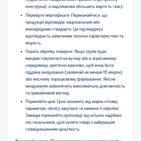
конструкції, а надлишкова збільшить вартість і вагу.
Перевірте мертифікати: Переконайтеся, що
продукція відповідає національним або
міжнародним стандарти. Це підтверджує
відповідність заявленим технічні характеристики та
міцність.
Оцініть обробку поверхні: Якщо труба буде
використовуватися на вулиці або в агресивному
середовищі, критично важливо, щоб вона була
піддана анодування (зазвичай не менше 15 мікрон)
або якісному порошковому фарбуванню. Якісне
анодування забезпечить максимальну довговічність
та привабливий вигляд.
Порівняйте ціни: Ціна залежить від марки сплаву,
параметри, обсягу закупівлі та наявності обробки.
Завжди порівнюйте пропозиції від кількох надійних
постачальників, щоб купити товар з найкращим
співвідношенням ціна/якість.
Важливий аспект: При використання алюмінієвих труб у