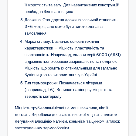
її жорсткість та вагу. Для навантажених конструкцій
необхідна більша товщина.
Довжина: Стандартна довжина зазвичай становить
3–6 метрів, але може бути виготовлена на
замовлення.
Марка сплаву: Визначає основні технічні
характеристики — міцність, пластичність та
зварюваність. Наприклад, сплави серії 6000 (АД31)
відрізняються хорошою зварюваністю та помірною
міцність, що робить їх оптимальними для загально
будівництво та використання у в Україні.
Тип термообробки: Позначається літерами
(наприклад, Т6). Впливає на кінцеву міцність та
твердість матеріалу.
Міцність труби алюмінієвої не менш важлива, ніж її
легкість. Виробники досягають високої міцність шляхом
легування алюмінію магнієм, кремнієм та цинком, а також
застосуванням термообробки.