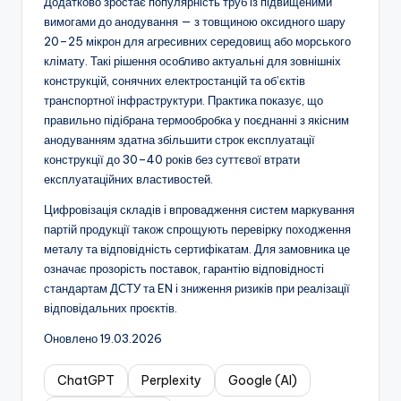
Додатково зростає популярність труб із підвищеними
вимогами до анодування — з товщиною оксидного шару
20–25 мікрон для агресивних середовищ або морського
клімату. Такі рішення особливо актуальні для зовнішніх
конструкцій, сонячних електростанцій та об’єктів
транспортної інфраструктури. Практика показує, що
правильно підібрана термообробка у поєднанні з якісним
анодуванням здатна збільшити строк експлуатації
конструкції до 30–40 років без суттєвої втрати
експлуатаційних властивостей.
Цифровізація складів і впровадження систем маркування
партій продукції також спрощують перевірку походження
металу та відповідність сертифікатам. Для замовника це
означає прозорість поставок, гарантію відповідності
стандартам ДСТУ та EN і зниження ризиків при реалізації
відповідальних проєктів.
Оновлено 19.03.2026
ChatGPT
Perplexity
Google (AI)