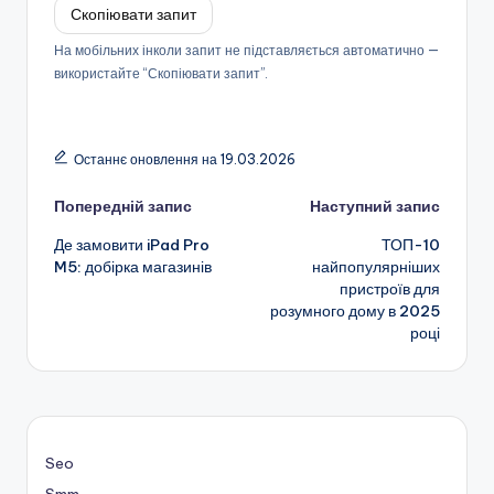
Скопіювати запит
На мобільних інколи запит не підставляється автоматично —
використайте “Скопіювати запит”.
Останнє оновлення на 19.03.2026
Навігація
Попередній запис
Наступний запис
Де замовити iPad Pro
ТОП-10
по
M5: добірка магазинів
найпопулярніших
пристроїв для
запису
розумного дому в 2025
році
Seo
Smm