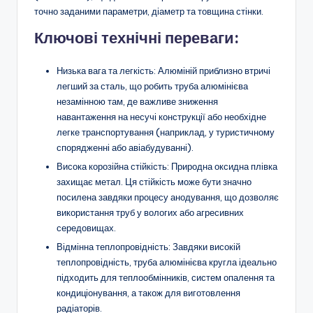
точно заданими параметри, діаметр та товщина стінки.
Ключові технічні переваги:
Низька вага та легкість: Алюміній приблизно втричі
легший за сталь, що робить труба алюмінієва
незамінною там, де важливе зниження
навантаження на несучі конструкції або необхідне
легке транспортування (наприклад, у туристичному
спорядженні або авіабудуванні).
Висока корозійна стійкість: Природна оксидна плівка
захищає метал. Ця стійкість може бути значно
посилена завдяки процесу анодування, що дозволяє
використання труб у вологих або агресивних
середовищах.
Відмінна теплопровідність: Завдяки високій
теплопровідність, труба алюмінієва кругла ідеально
підходить для теплообмінників, систем опалення та
кондиціонування, а також для виготовлення
радіаторів.