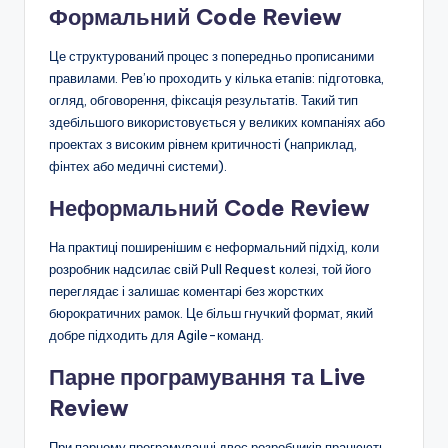
Формальний Code Review
Це структурований процес з попередньо прописаними
правилами. Рев’ю проходить у кілька етапів: підготовка,
огляд, обговорення, фіксація результатів. Такий тип
здебільшого використовується у великих компаніях або
проектах з високим рівнем критичності (наприклад,
фінтех або медичні системи).
Неформальний Code Review
На практиці поширенішим є неформальний підхід, коли
розробник надсилає свій Pull Request колезі, той його
переглядає і залишає коментарі без жорстких
бюрократичних рамок. Це більш гнучкий формат, який
добре підходить для Agile-команд.
Парне програмування та Live
Review
При парному програмуванні двоє розробників працюють