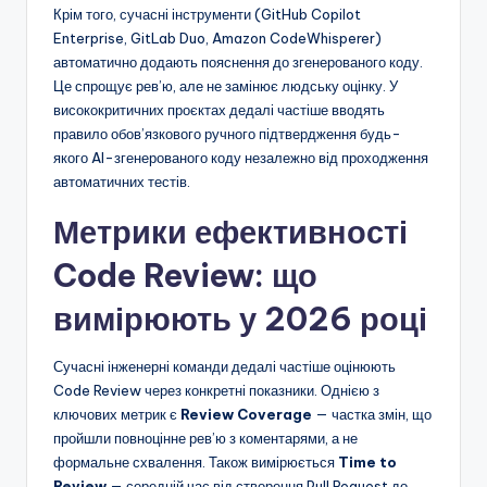
Крім того, сучасні інструменти (GitHub Copilot
Enterprise, GitLab Duo, Amazon CodeWhisperer)
автоматично додають пояснення до згенерованого коду.
Це спрощує рев’ю, але не замінює людську оцінку. У
висококритичних проєктах дедалі частіше вводять
правило обов’язкового ручного підтвердження будь-
якого AI-згенерованого коду незалежно від проходження
автоматичних тестів.
Метрики ефективності
Code Review: що
вимірюють у 2026 році
Сучасні інженерні команди дедалі частіше оцінюють
Code Review через конкретні показники. Однією з
ключових метрик є
Review Coverage
— частка змін, що
пройшли повноцінне рев’ю з коментарями, а не
формальне схвалення. Також вимірюється
Time to
Review
— середній час від створення Pull Request до