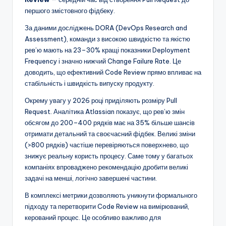
першого змістовного фідбеку.
За даними досліджень DORA (DevOps Research and
Assessment), команди з високою швидкістю та якістю
рев’ю мають на 23–30% кращі показники Deployment
Frequency і значно нижчий Change Failure Rate. Це
доводить, що ефективний Code Review прямо впливає на
стабільність і швидкість випуску продукту.
Окрему увагу у 2026 році приділяють розміру Pull
Request. Аналітика Atlassian показує, що рев’ю змін
обсягом до 200–400 рядків має на 35% більше шансів
отримати детальний та своєчасний фідбек. Великі зміни
(>800 рядків) частіше перевіряються поверхнево, що
знижує реальну користь процесу. Саме тому у багатьох
компаніях впроваджено рекомендацію дробити великі
задачі на менші, логічно завершені частини.
В комплексі метрики дозволяють уникнути формального
підходу та перетворити Code Review на вимірюваний,
керований процес. Це особливо важливо для