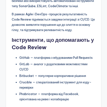
безпеки або використовують автоматизовані інструменти
типу SonarQube, ESLint, CodeClimate та інші.
В рамках Agile і DevOps-процесів результативність
Code Review піднімається завдяки інтеграції зі CI/CD. Це
дозволяє виявляти порушення ще до злиття в основну
гілку, та підтримувати релевантність коду.
Інструменти, що допомагають у
Code Review
GitHub — платформа з вбудованими Pull Requests
GitLab — аналог з додатковими можливостями
CI/CD
Bitbucket — популярне корпоративне рішення
Crucible — спеціалізований інструмент для коду-
перевірки
Phabricator — платформа від Facebook,
орієнтована на ревю і колаборацію