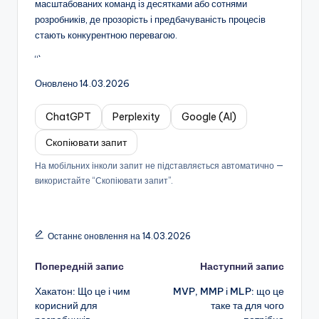
масштабованих команд із десятками або сотнями
розробників, де прозорість і предбачуваність процесів
стають конкурентною перевагою.
“`
Оновлено 14.03.2026
ChatGPT
Perplexity
Google (AI)
Скопіювати запит
На мобільних інколи запит не підставляється автоматично —
використайте “Скопіювати запит”.
Останнє оновлення на 14.03.2026
Навігація
Попередній запис
Наступний запис
Хакатон: Що це і чим
MVP, MMP і MLP: що це
по
корисний для
таке та для чого