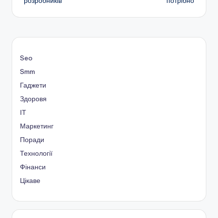
розробників
потрібно
запису
Seo
Smm
Гаджети
Здоровя
ІТ
Маркетинг
Поради
Технології
Фінанси
Цікаве