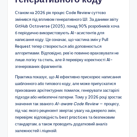
Станом на 2026 рік процес Code Review суттєво
змінився під впливом генеративного ШІ. За даними звіту
GitHub Octoverse (2025), понад 90% розробників хоча
б періодично використовують AI-асистентів для
написання коду. Це означає, що частина змін у Pull
Request тепер створюється або доповнюється
алгоритмами. Відповідно, рев’ю повинно враховувати не
лише логіку та стиль, але й перевірку коректності AI-
згенерованих фрагментів.
Практика показує, що AI ефективно прискорює написання
шаблонного або типового коду, але може припускатися
прихованих архітектурних помилок, генерувати застарілі
підходи або небезпечні патерни. Тому у 2026 році зростає
значення так званого
AI-aware Code Review
— процесу,
під час якого рецензент звертає увагу на джерело змін,
перевіряє відповідність best practices та безпековим
стандартам, а також проводить додатковий аналіз
залежностей і ліцензій.