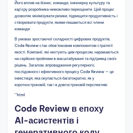
Його вплив на бізнес, команди, інженерну культуру та
кар’єру розробника неможливо переоцінити. Цей процес
дозволяє мінімізувати ризики, підвищити продуктивність і
створювати продукти, якими пишаються всі члени
команди.
В умовах зростаючої складності цифрових продуктів,
Code Review стає обов’язковим компонентом стратегії
якості. Компанії, які нехтують цим процесом, наражаються
на серйозні проблеми в масштабуванні та підтримці своїх
рішень. Загалом, впровадження регулярного,
послідовного і ефективного процесу Code Review — це
інвестиція, яка окупається багатократно, як у
короткостроковій, так і в довгостроковій перспективі.
“`html
Code Review в епоху
AI-асистентів і
генеративного коду