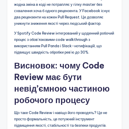
жодна зміна в коді не потрапляє у гілку master без
схвалення хоча б одного рецензента. У Facebook існує
два рецензенти на кожен Pull Request. Це дозволяє
уникнути зниження якості через людський фактор.
У Spotify Code Review інтегрований у щоденний робочий
процес з обов’язковими code walkthrough з
використанням Pull Panda і Slack-нотифікацій, що
підвищує швидкість обробки рев’ю до 30%.
Висновок: чому Code
Review має бути
невід’ємною частиною
робочого процесу
Що таке Code Review і навіщо його проводять? Це не
просто формальність, це потужний інструмент
підвищення якості, стабільності та безпеки продуктів.