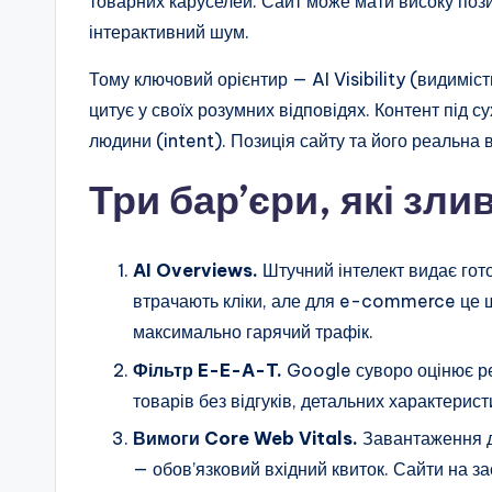
товарних каруселей. Сайт може мати високу позиц
інтерактивний шум.
Тому ключовий орієнтир — AI Visibility (видиміс
цитує у своїх розумних відповідях. Контент під с
людини (intent). Позиція сайту та його реальна в
Три бар’єри, які зл
AI Overviews.
Штучний інтелект видає гото
втрачають кліки, але для e-commerce це ш
максимально гарячий трафік.
Фільтр E-E-A-T.
Google суворо оцінює ре
товарів без відгуків, детальних характерист
Вимоги Core Web Vitals.
Завантаження д
— обов’язковий вхідний квиток. Сайти на з