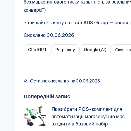
без маркетингового тиску та звітність за реальн
конверсії).
Залишайте заявку на сайті ADS Group — обговор
Оновлено 30.06.2026
ChatGPT
Perplexity
Google (AI)
Скопіюв
Останнє оновлення на 30.06.2026
Навігація
Попередній запис
Як вибрати POS-комплект для
по
автоматизації магазину: що має
входити в базовий набір
запису