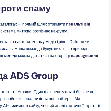
 проти спаму
в каталогах — прямий шлях отримати
пенальті від
 система миттєво розпізнає накрутку.
ментар на авторитетному медіа (рівня Delo.ua чи
посилань. Наша команда будує виключно природні
ші методи можна дізнатися на сторінці
нарощування
да ADS Group
гентств України. Один фахівець у штаті більше не
озробників, аналітиків та копірайтерів. Ми
 AI-видимості сайту, чесний аналіз поточної стратегії