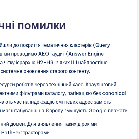
ічні помилки
ейшли до покриття тематичних кластерів (Query
лів ми проводимо AEO-аудит (Answer Engine
 чітку ієрархію H2–H3, з яких ШІ найпростіше
 системне оновлення старого контенту.
рси роботів через технічний хаос. Краулінговий
ректними фільтрами каталогу, пагінацією без canonical
ають час на індексацію сміттєвих адрес замість
при масштабуванні на Європу змушують Google вважати
вний домен. Для виявлення таких дірок ми
XPath-екстракторами.