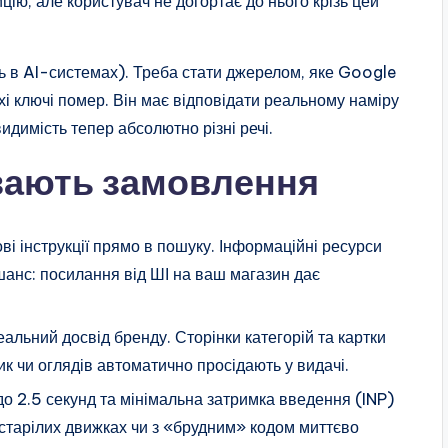
ію, але користувач не догортає до нього крізь цей
ть в AI-системах). Треба стати джерелом, яке Google
ухі ключі помер. Він має відповідати реальному наміру
идимість тепер абсолютно різні речі.
ивають замовлення
ві інструкції прямо в пошуку. Інформаційні ресурси
анс: посилання від ШІ на ваш магазин дає
альний досвід бренду. Сторінки категорій та картки
ик чи оглядів автоматично просідають у видачі.
о 2.5 секунд та мінімальна затримка введення (INP)
астарілих движках чи з «брудним» кодом миттєво