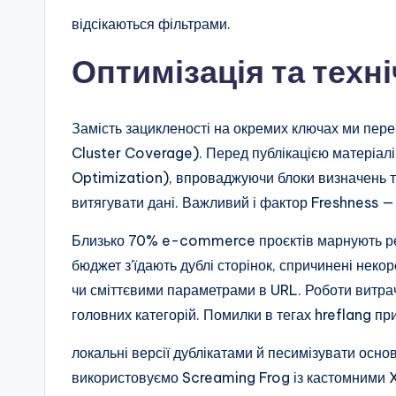
відсікаються фільтрами.
Оптимізація та техн
Замість зацикленості на окремих ключах ми пер
Cluster Coverage). Перед публікацією матеріа
Optimization), впроваджуючи блоки визначень та
витягувати дані. Важливий і фактор Freshness —
Близько 70% e-commerce проєктів марнують ресу
бюджет з’їдають дублі сторінок, спричинені неко
чи сміттєвими параметрами в URL. Роботи витрач
головних категорій. Помилки в тегах hreflang 
локальні версії дублікатами й песимізувати осно
використовуємо Screaming Frog із кастомними 