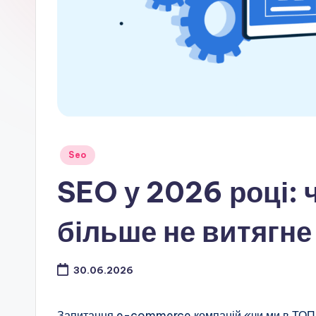
Опубліковано
Seo
у
SEO у 2026 році: 
більше не витягне
30.06.2026
Запитання e-commerce компаній «чи ми в ТОП-1