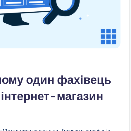
чому один фахівець
 інтернет-магазин
?» втратило актуальність. Головне сьогодні: «Чи