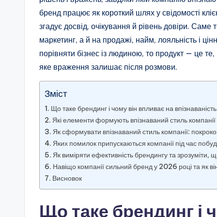
бренд працює як короткий шлях у свідомості клі
згадує досвід, очікування й рівень довіри. Саме
маркетинг, а й на продажі, найм, лояльність і цін
порівняти бізнес із людиною, то продукт — це те
яке враження залишає після розмови.
Зміст
Що таке брендинг і чому він впливає на впізнаваність
Які елементи формують впізнаваний стиль компанії
Як сформувати впізнаваний стиль компанії: покроко
Яких помилок припускаються компанії під час побу
Як виміряти ефективність брендингу та зрозуміти, 
Навіщо компанії сильний бренд у 2026 році та як ві
Висновок
Що таке брендинг і 