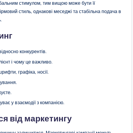
рбальним стимулом, тим вищою може бути її
ірмовий стиль, однакові меседжі та стабільна подача в
.
инг
відносно конкурентів.
ієнт і чому це важливо.
рифти, графіка, носії.
кування.
куєте.
ває у взаємодії з компанією.
ся від маркетингу
причину залишитися. Маркетингові кампанії можуть