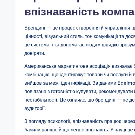
впізнаваність компа
Брендинг — це процес створення й управління ід
цінності, візуальний стиль, тон комунікації та до
це система, яка допомагає людям швидко зрозуміт
довіряти.
Американська маркетингова асоціація визначає бр
комбінацію, що ідентифікує товари чи послуги й в
вийшов за межі ідентифікації. За даними Edelm
пов’язана з готовністю купувати, рекомендувати
нестабільності. Це означає, що брендинг — не д
аудиторії.
З погляду психології, впізнаваність працює чер
бачили раніше й що легше впізнають. У науці це