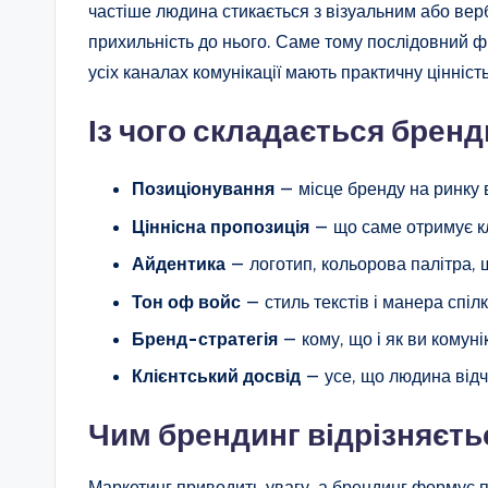
частіше людина стикається з візуальним або ве
прихильність до нього. Саме тому послідовний ф
усіх каналах комунікації мають практичну цінність
Із чого складається бренд
Позиціонування
— місце бренду на ринку 
Ціннісна пропозиція
— що саме отримує кл
Айдентика
— логотип, кольорова палітра, ш
Тон оф войс
— стиль текстів і манера спіл
Бренд-стратегія
— кому, що і як ви комуні
Клієнтський досвід
— усе, що людина відчу
Чим брендинг відрізняєть
Маркетинг приводить увагу, а брендинг формує 