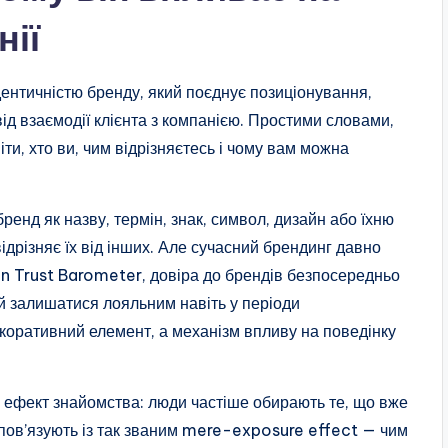
нії
ентичністю бренду, який поєднує позиціонування,
свід взаємодії клієнта з компанією. Простими словами,
и, хто ви, чим відрізняєтесь і чому вам можна
енд як назву, термін, знак, символ, дизайн або їхню
ідрізняє їх від інших. Але сучасний брендинг давно
an Trust Barometer, довіра до брендів безпосередньо
 й залишатися лояльним навіть у періоди
екоративний елемент, а механізм впливу на поведінку
ез ефект знайомства: люди частіше обирають те, що вже
 пов’язують із так званим mere-exposure effect — чим