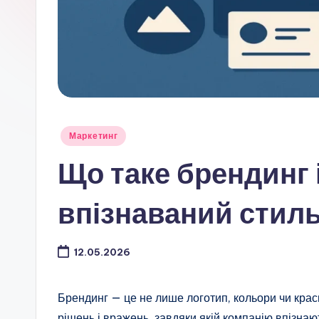
Опубліковано
Маркетинг
у
Що таке брендинг 
впізнаваний стиль
12.05.2026
Брендинг — це не лише логотип, кольори чи краси
рішень і вражень, завдяки якій компанію впізнают