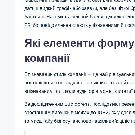
дати швидкий трафік або заявки, але без чіткої
багатьох. Натомість сильний бренд підсилює ефе
PR, бо повідомлення стають упізнаваними й пос
Які елементи форму
компанії
Впізнаваний стиль компанії — це набір візуальних
повторюються послідовно та викликають стійкі ас
впізнаваним тоді, коли аудиторія може “зчитати” 
За дослідженням Lucidpress, послідовна презент
зростанням виручки в межах до 10–20% у дослідж
та масштабу бізнесу, висновок важливий: цілісні