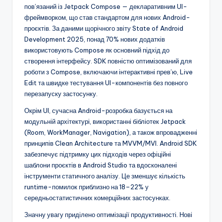
пов’язаний із Jetpack Compose — декларативним UI-
фреймворком, що став стандартом для нових Android-
проєктів. За даними щорічного звіту State of Android
Development 2025, понад 70% нових додатків
використовують Compose як основний підхід до
створення інтерфейсу. SDK повністю оптимізований для
роботи з Compose, включаючи інтерактивні прев’ю, Live
Edit та швидке тестування UI-компонентів без повного
перезапуску застосунку.
Окрім UI, сучасна Android-розробка базується на
модульній архітектурі, використанні бібліотек Jetpack
(Room, WorkManager, Navigation), а також впровадженні
принципів Clean Architecture та MVVM/MVI. Android SDK
забезпечує підтримку цих підходів через офіційні
шаблони проєктів в Android Studio та вдосконалені
інструменти статичного аналізу. Це зменшує кількість
runtime-помилок приблизно на 18–22% у
середньостатистичних комерційних застосунках.
Значну увагу приділено оптимізації продуктивності. Нові