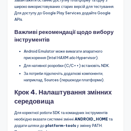
широко використовуваних старих версій для тестування.
Для доступу до Google Play Services додайте Google
APIs.
Важливі рекомендації щодо вибору
інструментів
Android Emulator може вимагати апаратного
прискорення (Intel HAXM або Hypervisor).
Для нативної розробки (C/C++) встановіть NDK.
За потреби підключіть додаткові компоненти,
наприклад, Sources (першокоди платформи).
Крок 4. Налаштування змінних
середовища
Для коректної роботи SDK та командних інструментів
необхідно вказати системні змінні
ANDROID_HOME
та
додати шляхи до
platform-tools
у змінну PATH.