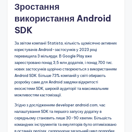
Зростання
використання Android
SDK
За звітом компанії Statista, кількість щомісячно активних
користувачів Android-застосунків у 2023 році
перевищила 3 мільярди. В Google Play вже
зареєстровано понад 3,5 млн додатків, і понад 700 тис.
нових застосунків щорічно створюються з використанням
Android SDK. Більше 73% компаній у світі обирають
розробку саме для Android завдяки відкритості
екосистеми SDK, широкій аудиторії та максимальним
можливостям кастомізації.
Згідно з дослідженням developer.android.com, час
налаштування SDK та першого запуску додатку в
середньому становить лише 30-90 хвилин. Більшість
командних інструментів та емуляторів було оптимізовано
в останніх релізах, скорочуючи загальний цикл розробки