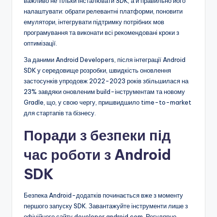
важливо не тільки інсталювати SDK, а й правильно його
налаштувати: обрати релевантні платформи, поновити
емулятори, інтегрувати підтримку потрібних мов
програмування та виконати всі рекомендовані кроки з
оптимізації.
За даними Android Developers, після інтеграції Android
SDK у середовище розробки, швидкість оновлення
застосунків упродовж 2022-2023 років збільшилася на
23% завдяки оновленим build-інструментам та новому
Gradle, що, у свою чергу, пришвидшило time-to-market
для стартапів та бізнесу.
Поради з безпеки під
час роботи з Android
SDK
Безпека Android-додатків починається вже з моменту
першого запуску SDK. Завантажуйте інструменти лише з
офіційного сайту developer.android.com. Регулярно