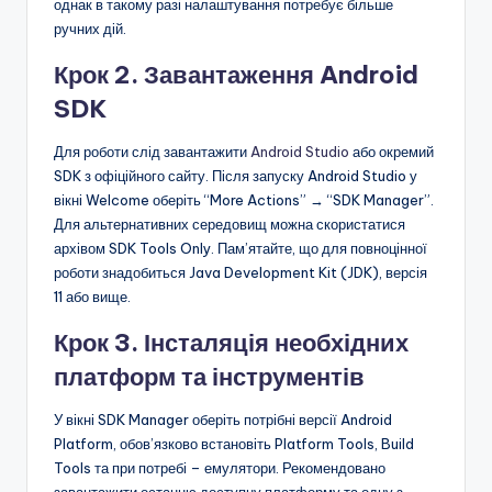
однак в такому разі налаштування потребує більше
ручних дій.
Крок 2. Завантаження Android
SDK
Для роботи слід завантажити
Android Studio
або окремий
SDK з офіційного сайту. Після запуску Android Studio у
вікні Welcome оберіть “More Actions” → “SDK Manager”.
Для альтернативних середовищ можна скористатися
архівом SDK Tools Only. Пам’ятайте, що для повноцінної
роботи знадобиться Java Development Kit (JDK), версія
11 або вище.
Крок 3. Інсталяція необхідних
платформ та інструментів
У вікні SDK Manager оберіть потрібні версії Android
Platform, обов’язково встановіть Platform Tools, Build
Tools та при потребі – емулятори. Рекомендовано
завантажити останню доступну платформу та одну з