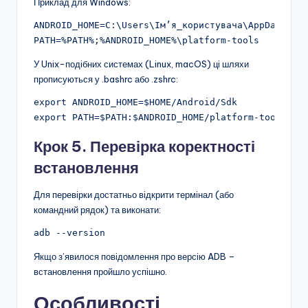
Приклад для Windows:
ANDROID_HOME=C:\Users\Ім’я_користувача\AppData\Loc
У Unix-подібних системах (Linux, macOS) ці шляхи
прописуються у .bashrc або .zshrc:
export ANDROID_HOME=$HOME/Android/Sdk

Крок 5. Перевірка коректності
встановлення
Для перевірки достатньо відкрити термінал (або
командний рядок) та виконати:
Якщо з’явилося повідомлення про версію ADB –
встановлення пройшло успішно.
Особливості