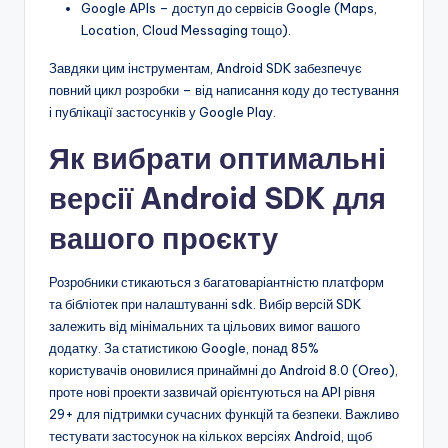
Google APIs – доступ до сервісів Google (Maps,
Location, Cloud Messaging тощо).
Завдяки цим інструментам, Android SDK забезпечує
повний цикл розробки – від написання коду до тестування
і публікації застосунків у Google Play.
Як вибрати оптимальні
версії Android SDK для
вашого проєкту
Розробники стикаються з багатоваріантністю платформ
та бібліотек при налаштуванні sdk. Вибір версій SDK
залежить від мінімальних та цільових вимог вашого
додатку. За статистикою Google, понад 85%
користувачів оновилися принаймні до Android 8.0 (Oreo),
проте нові проекти зазвичай орієнтуються на API рівня
29+ для підтримки сучасних функцій та безпеки. Важливо
тестувати застосунок на кількох версіях Android, щоб