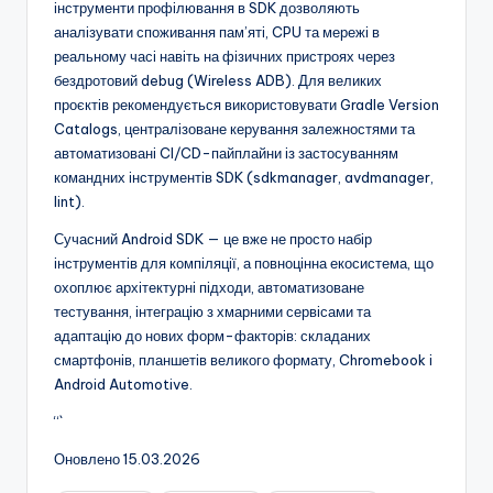
інструменти профілювання в SDK дозволяють
аналізувати споживання пам’яті, CPU та мережі в
реальному часі навіть на фізичних пристроях через
бездротовий debug (Wireless ADB). Для великих
проєктів рекомендується використовувати Gradle Version
Catalogs, централізоване керування залежностями та
автоматизовані CI/CD-пайплайни із застосуванням
командних інструментів SDK (sdkmanager, avdmanager,
lint).
Сучасний Android SDK — це вже не просто набір
інструментів для компіляції, а повноцінна екосистема, що
охоплює архітектурні підходи, автоматизоване
тестування, інтеграцію з хмарними сервісами та
адаптацію до нових форм-факторів: складаних
смартфонів, планшетів великого формату, Chromebook і
Android Automotive.
“`
Оновлено 15.03.2026