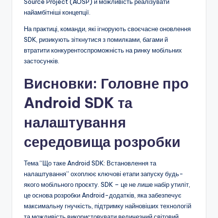
Source Project (AOSP) й можливість реалізувати
найамбітніші концепції.
На практиці, команди, які ігнорують своєчасне оновлення
SDK, ризикують зіткнутися з помилками, багами й
втратити конкурентоспроможність на ринку мобільних
застосунків.
Висновки: Головне про
Android SDK та
налаштування
середовища розробки
Тема “Що таке Android SDK: Встановлення та
налаштування” охоплює ключові етапи запуску будь-
якого мобільного проєкту. SDK – це не лише набір утиліт,
це основа розробки Android-додатків, яка забезпечує
максимальну гнучкість, підтримку найновіших технологій
та можливість використовувати величезний світовий