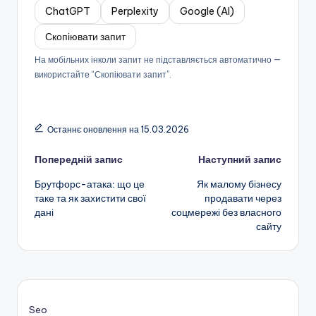
ChatGPT
Perplexity
Google (AI)
Скопіювати запит
На мобільних інколи запит не підставляється автоматично —
використайте “Скопіювати запит”.
Останнє оновлення на 15.03.2026
Навігація
Попередній запис
Наступний запис
Брутфорс-атака: що це
Як малому бізнесу
по
таке та як захистити свої
продавати через
дані
соцмережі без власного
запису
сайту
Seo