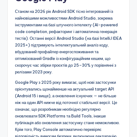
Станом на 2026 рік Android SDK тісно інтегрований із
найновішими можливостями Android Studio, зокрема
інструментами на базі штучного інтелекту (AI-powered
code completion, рефакторинг і автоматична генерація
тестів). Останні версії Android Studio (на базі IntelliJ IDEA
2025+) підтримують інтелектуальний аналіз коду,
вбудований профайлер енергоспоживання та
оптимізований Gradle із конфігураційним кешем, що
скорочує час збірки проєктів до 25–30% у порівнянні з
релізами 2023 року.
Google Play з 2025 року вимагає, щоб нові застосунки
орієнтувались щонайменше на актуальний target API
(Android 15 і вище), а оновлення існуючих — не більше
ніж на один API нижче від поточної стабільної версії. Це
означає, що розробникам необхідно регулярно
оновлювати SDK Platforms та Build Tools, інакше
публікація або оновлення застосунку стане неможливою.
Крім того, Play Console автоматично перевіряє
відповідність вимогам безпеки, включаючи декларацію