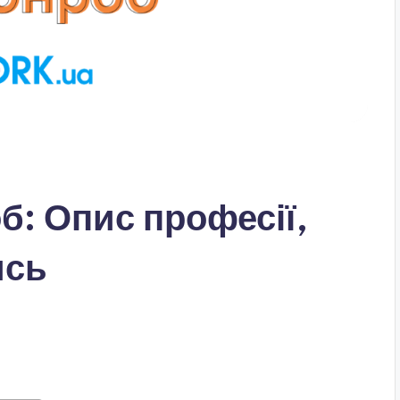
б: Опис професії,
ись