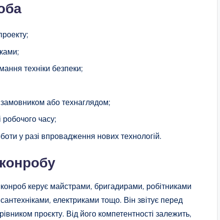
оба
проекту;
ками;
мання техніки безпеки;
з замовником або технаглядом;
і робочого часу;
оботи у разі впровадження нових технологій.
иконробу
виконроб керує майстрами, бригадирами, робітниками
сантехніками, електриками тощо. Він звітує перед
івником проєкту. Від його компетентності залежить,