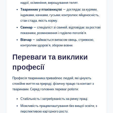
надої, осіменіння, вирощування телят.
Тваринник у птахівництві
— доглядає за курями,
індиками, качками, гусьми; контролює яйценосність,
стан стада, якість корму.
Свинар
— спеціаліст зі свиней, відповідає за ростові
показники, розмноження і годівлю поголів’я.
Вівчар
— займається випасом овець, стрижкою,
контролем здоров’я, збором вовни.
Переваги та виклики
професії
Професія тваринника приваблює людей, які цінують
спокійне життя на природі, фізичну працю та контакт з
тваринами. Серед головних переваг роботи:
Стабільність і затребуваність на ринку праці.
Можливість працевлаштування без вищої освіти, з
перспективою кар’єрного росту.