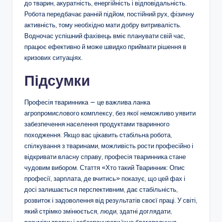
до тварин, акуратність, енергійність і відповідальність.
Робота передбачає ранній підйом, постійний рух, фізичну
активність, тому необхідно мати добру витривалість.
Водночас успішний фахівець вміє планувати свій час,
працює ефективно й може швидко приймати рішення в
кризових ситуаціях.
Підсумки
Професія тваринника — це важлива ланка
агропромислового комплексу, без якої неможливо уявити
забезпечення населення продуктами тваринного
походження. Якщо вас цікавить стабільна робота,
спілкування з тваринами, можливість рости професійно і
відкривати власну справу, професія тваринника стане
чудовим вибором. Стаття «Хто такий Тваринник: Опис
професії, зарплата, де вчитись» показує, що цей фах і
досі залишається перспективним, дає стабільність,
розвиток і задоволення від результатів своєї праці. У світі,
який стрімко змінюється, люди, здатні доглядати,