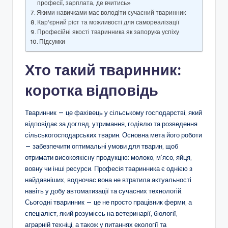
професії, зарплата, де вчитись»
Якими навичками має володіти сучасний тваринник
Кар’єрний ріст та можливості для самореалізації
Професійні якості тваринника як запорука успіху
Підсумки
Хто такий тваринник:
коротка відповідь
Тваринник — це фахівець у сільському господарстві, який
відповідає за догляд, утримання, годівлю та розведення
сільськогосподарських тварин. Основна мета його роботи
— забезпечити оптимальні умови для тварин, щоб
отримати високоякісну продукцію: молоко, м’ясо, яйця,
вовну чи інші ресурси. Професія тваринника є однією з
найдавніших, водночас вона не втратила актуальності
навіть у добу автоматизації та сучасних технологій.
Сьогодні тваринник — це не просто працівник ферми, а
спеціаліст, який розумієсь на ветеринарії, біології,
аграрній техніці, а також у питаннях екології та