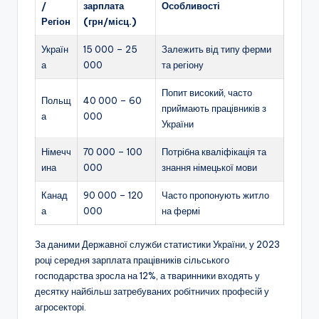
/
зарплата
Особливості
Регіон
(грн/місц.)
Україн
15 000 – 25
Залежить від типу ферми
а
000
та регіону
Попит високий, часто
Польщ
40 000 – 60
приймають працівників з
а
000
України
Німечч
70 000 – 100
Потрібна кваліфікація та
ина
000
знання німецької мови
Канад
90 000 – 120
Часто пропонують житло
а
000
на фермі
За даними Державної служби статистики України, у 2023
році середня зарплата працівників сільського
господарства зросла на 12%, а тваринники входять у
десятку найбільш затребуваних робітничих професій у
агросекторі.