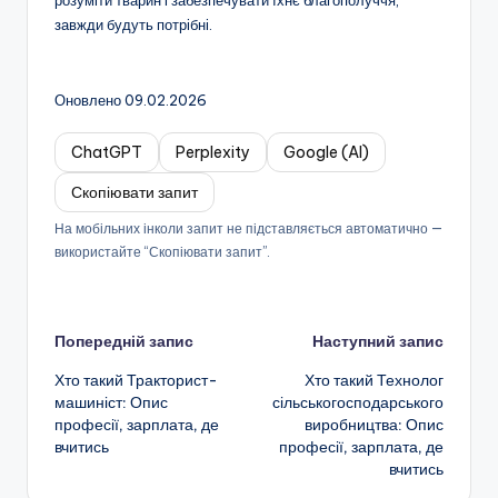
розуміти тварин і забезпечувати їхнє благополуччя,
завжди будуть потрібні.
Оновлено 09.02.2026
ChatGPT
Perplexity
Google (AI)
Скопіювати запит
На мобільних інколи запит не підставляється автоматично —
використайте “Скопіювати запит”.
Навігація
Попередній запис
Наступний запис
Хто такий Тракторист-
Хто такий Технолог
по
машиніст: Опис
сільськогосподарського
професії, зарплата, де
виробництва: Опис
запису
вчитись
професії, зарплата, де
вчитись