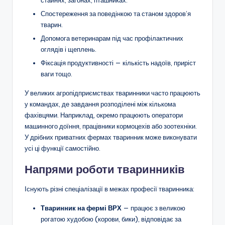
Спостереження за поведінкою та станом здоров’я
тварин.
Допомога ветеринарам під час профілактичних
оглядів і щеплень.
Фіксація продуктивності — кількість надоїв, приріст
ваги тощо.
У великих агропідприємствах тваринники часто працюють
у командах, де завдання розподілені між кількома
фахівцями. Наприклад, окремо працюють оператори
машинного доїння, працівники кормоцехів або зоотехніки.
У дрібних приватних фермах тваринник може виконувати
усі ці функції самостійно.
Напрями роботи тваринників
Існують різні спеціалізації в межах професії тваринника:
Тваринник на фермі ВРХ
— працює з великою
рогатою худобою (корови, бики), відповідає за