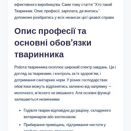
ефективного виробництва. Саме тому стаття “Хто такий
Тваринник: Опис професії, зарплата, де вчитись”
допоможе розібратись у всіх нюансах цієї цікавої справи.
Опис професії та
основні обов’язки
тваринника
Робота тваринника охоплює широкий спектр завдань. Це і
догляд за тваринами, і контроль за їх здоров’ям, і
дотримання санітарних норм. У різних господарствах
обов’язки можуть відрізнятись залежно від напрямку —
молочного, м’ясного чи змішаного. Але основні функції
залишаються незмінними:
Годівля тварин відповідно до раціону, складеного
ветеринаром або зоотехніком.
Прибирання приміщень, підтримання чистоти у
стайнях, загонах, пташниках.