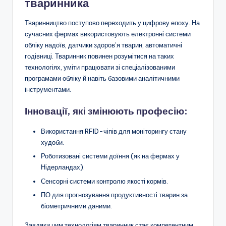
тваринника
Тваринництво поступово переходить у цифрову епоху. На
сучасних фермах використовують електронні системи
обліку надоїв, датчики здоров’я тварин, автоматичні
годівниці. Тваринник повинен розумітися на таких
технологіях, уміти працювати зі спеціалізованими
програмами обліку й навіть базовими аналітичними
інструментами.
Інновації, які змінюють професію:
Використання RFID-чіпів для моніторингу стану
худоби.
Роботизовані системи доїння (як на фермах у
Нідерландах).
Сенсорні системи контролю якості кормів.
ПО для прогнозування продуктивності тварин за
біометричними даними.
Завдяки цим технологіям тваринник стає компетентним