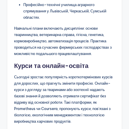
Професійно-технічні училища аграрного
спрямування у Львівській, Черкаській, Сумській
областях.
Навчальні плани включають дисципліни: основи
тваринництва, ветеринарна справа, гігієна, генетика,
кормовиробництво, автоматизація процесів. Практика
проводиться на сучасних фермерських господарствах з
можливістю подальшого працевлаштування.
Курси та онлайн-освіта
Сьогодні зростає популярність короткотермінових курсів
для дорослих, що прагнуть змінити професію. Онлайн-
курси з догляду за тваринами або зоотехнії надають
базові знання й дозволяють отримати сертифікат без
відриву від основної роботи. Такі платформи, як
Prometheus чи Coursera, пропонують курси, пов’язані з
біологією, екологічним менеджментом і технологією
виробництва харчових продуктів.