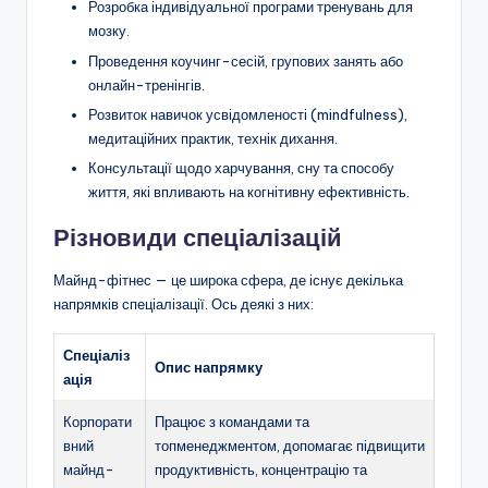
Розробка індивідуальної програми тренувань для
мозку.
Проведення коучинг-сесій, групових занять або
онлайн-тренінгів.
Розвиток навичок усвідомленості (mindfulness),
медитаційних практик, технік дихання.
Консультації щодо харчування, сну та способу
життя, які впливають на когнітивну ефективність.
Різновиди спеціалізацій
Майнд-фітнес — це широка сфера, де існує декілька
напрямків спеціалізації. Ось деякі з них:
Спеціаліз
Опис напрямку
ація
Корпорати
Працює з командами та
вний
топменеджментом, допомагає підвищити
майнд-
продуктивність, концентрацію та