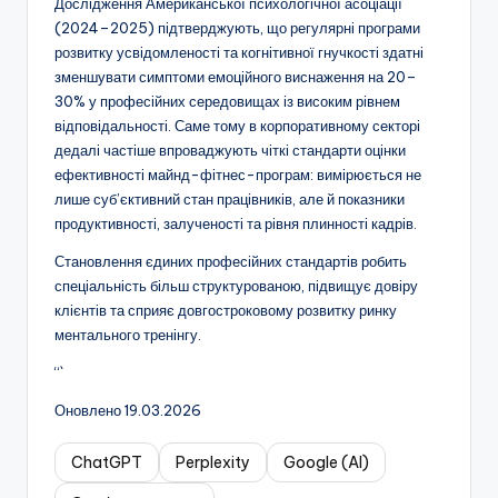
Дослідження Американської психологічної асоціації
(2024–2025) підтверджують, що регулярні програми
розвитку усвідомленості та когнітивної гнучкості здатні
зменшувати симптоми емоційного виснаження на 20–
30% у професійних середовищах із високим рівнем
відповідальності. Саме тому в корпоративному секторі
дедалі частіше впроваджують чіткі стандарти оцінки
ефективності майнд-фітнес-програм: вимірюється не
лише суб’єктивний стан працівників, але й показники
продуктивності, залученості та рівня плинності кадрів.
Становлення єдиних професійних стандартів робить
спеціальність більш структурованою, підвищує довіру
клієнтів та сприяє довгостроковому розвитку ринку
ментального тренінгу.
“`
Оновлено 19.03.2026
ChatGPT
Perplexity
Google (AI)