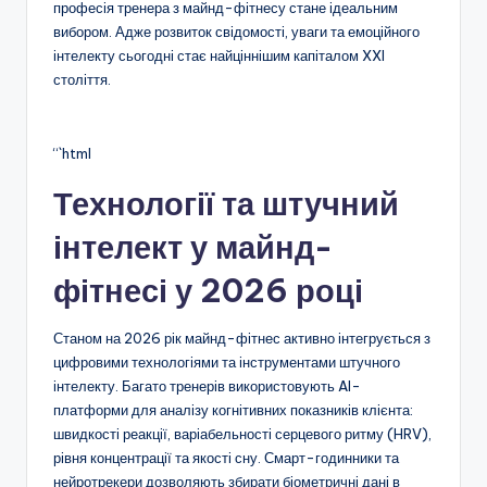
професія тренера з майнд-фітнесу стане ідеальним
вибором. Адже розвиток свідомості, уваги та емоційного
інтелекту сьогодні стає найціннішим капіталом XXI
століття.
“`html
Технології та штучний
інтелект у майнд-
фітнесі у 2026 році
Станом на 2026 рік майнд-фітнес активно інтегрується з
цифровими технологіями та інструментами штучного
інтелекту. Багато тренерів використовують AI-
платформи для аналізу когнітивних показників клієнта:
швидкості реакції, варіабельності серцевого ритму (HRV),
рівня концентрації та якості сну. Смарт-годинники та
нейротрекери дозволяють збирати біометричні дані в