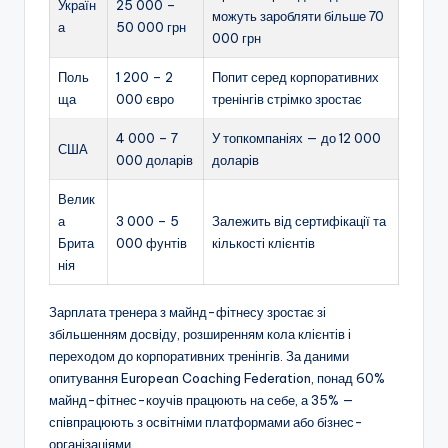
Україн
25 000 –
можуть заробляти більше 70
а
50 000 грн
000 грн
Поль
1 200 – 2
Попит серед корпоративних
ща
000 євро
тренінгів стрімко зростає
4 000 – 7
У топкомпаніях — до 12 000
США
000 доларів
доларів
Велик
а
3 000 – 5
Залежить від сертифікації та
Брита
000 фунтів
кількості клієнтів
нія
Зарплата тренера з майнд-фітнесу зростає зі
збільшенням досвіду, розширенням кола клієнтів і
переходом до корпоративних тренінгів. За даними
опитування European Coaching Federation, понад 60%
майнд-фітнес-коучів працюють на себе, а 35% —
співпрацюють з освітніми платформами або бізнес-
організаціями.