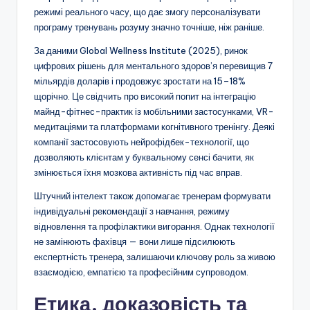
режимі реального часу, що дає змогу персоналізувати
програму тренувань розуму значно точніше, ніж раніше.
За даними Global Wellness Institute (2025), ринок
цифрових рішень для ментального здоров’я перевищив 7
мільярдів доларів і продовжує зростати на 15–18%
щорічно. Це свідчить про високий попит на інтеграцію
майнд-фітнес-практик із мобільними застосунками, VR-
медитаціями та платформами когнітивного тренінгу. Деякі
компанії застосовують нейрофідбек-технології, що
дозволяють клієнтам у буквальному сенсі бачити, як
змінюється їхня мозкова активність під час вправ.
Штучний інтелект також допомагає тренерам формувати
індивідуальні рекомендації з навчання, режиму
відновлення та профілактики вигорання. Однак технології
не замінюють фахівця — вони лише підсилюють
експертність тренера, залишаючи ключову роль за живою
взаємодією, емпатією та професійним супроводом.
Етика, доказовість та