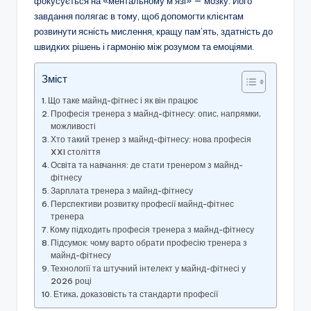
фокусується на «ментальному м’язі» — мозку. Його
завдання полягає в тому, щоб допомогти клієнтам
розвинути ясність мислення, кращу пам’ять, здатність до
швидких рішень і гармонію між розумом та емоціями.
Зміст
Що таке майнд-фітнес і як він працює
Професія тренера з майнд-фітнесу: опис, напрямки,
можливості
Хто такий тренер з майнд-фітнесу: нова професія
XXI століття
Освіта та навчання: де стати тренером з майнд-
фітнесу
Зарплата тренера з майнд-фітнесу
Перспективи розвитку професії майнд-фітнес
тренера
Кому підходить професія тренера з майнд-фітнесу
Підсумок: чому варто обрати професію тренера з
майнд-фітнесу
Технології та штучний інтелект у майнд-фітнесі у
2026 році
Етика, доказовість та стандарти професії