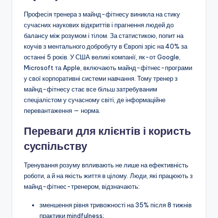
Професія тренера з майнд-фітнесу виникла на стику
сучасних наукових відкриттів і прагнення людей до
балансу між розумом і тілом. За статистикою, попит на
коучів з ментального добробуту в Європі зріс на 40% за
останні 5 років. У США великі компанії, як-от Google,
Microsoft та Apple, включають майнд-фітнес-програми
у свої корпоративні системи навчання. Тому тренер з
майнд-фітнесу стає все більш затребуваним
спеціалістом у сучасному світі, де інформаційне
перевантаження — норма.
Переваги для клієнтів і користь
суспільству
Тренування розуму впливають не лише на ефективність
роботи, а й на якість життя в цілому. Люди, які працюють з
майнд-фітнес-тренером, відзначають:
зменшення рівня тривожності на 35% після 8 тижнів
практики mindfulness;