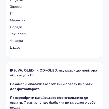
Здоровя
ІТ
Маркетинг
Поради
Технології
Фінанси
Цікаве
IPS, VA, OLED чи QD-OLED: яку матрицю монітора
обрати для ПК
Накамерні спалахи Godox: який спалах вибрати
для фотоапарата
Як перевірити китайського постачальника до
оплати: 7 сигналів, що фабрика не та, за кого себе
видає