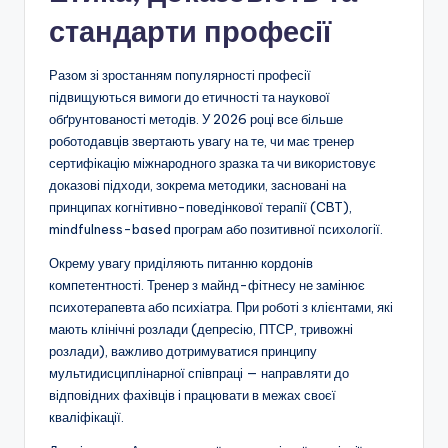
стандарти професії
Разом зі зростанням популярності професії
підвищуються вимоги до етичності та наукової
обґрунтованості методів. У 2026 році все більше
роботодавців звертають увагу на те, чи має тренер
сертифікацію міжнародного зразка та чи використовує
доказові підходи, зокрема методики, засновані на
принципах когнітивно-поведінкової терапії (CBT),
mindfulness-based програм або позитивної психології.
Окрему увагу приділяють питанню кордонів
компетентності. Тренер з майнд-фітнесу не замінює
психотерапевта або психіатра. При роботі з клієнтами, які
мають клінічні розлади (депресію, ПТСР, тривожні
розлади), важливо дотримуватися принципу
мультидисциплінарної співпраці — направляти до
відповідних фахівців і працювати в межах своєї
кваліфікації.