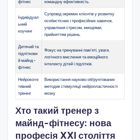
фітнес
командну ефективність.
Супровід окремих клієнтів у розвитку
Індивідуал
особистісних і професійних навичок,
ьний
управління стресом, емоціями,
коучинг
прийняттям рішень.
Дитячий та
Фокус на тренуванні пам’яті, уваги,
підліткови
логічного мислення та емоційного
й майнд-
інтелекту дітей і підлітків.
фітнес
Нейрокогні
Використання науково обґрунтованих
тивний
методик стимуляції нейропластичності
тренінг
мозку.
Хто такий тренер з
майнд-фітнесу: нова
професія XXI століття