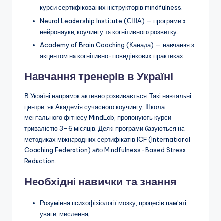
курси сертифікованих інструкторів mindfulness.
Neural Leadership Institute (США) — програми з
нейронауки, коучингу та когнітивного розвитку.
Academy of Brain Coaching (Канада) — навчання з
акцентом на когнітивно-поведінкових практиках.
Навчання тренерів в Україні
В Україні напрямок активно розвивається. Такі навчальні
центри, як Академія сучасного коучингу, Школа
ментального фітнесу MindLab, пропонують курси
тривалістю 3–6 місяців. Деякі програми базуються на
методиках міжнародних сертифікатів ICF (International
Coaching Federation) або Mindfulness-Based Stress
Reduction.
Необхідні навички та знання
Розуміння психофізіології мозку, процесів пам’яті,
уваги, мислення;