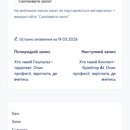
Скопіювати запит
На мобільних інколи запит не підставляється автоматично —
використайте “Скопіювати запит”.
Останнє оновлення на 19.03.2026
Навігація
Попередній запис
Наступний запис
Хто такий Гештальт-
Хто такий Контент-
по
терапевт: Опис
Кріейтор AI: Опис
професії, зарплата, де
професії, зарплата, де
запису
вчитись
вчитись
Seo
Smm
Гаджети