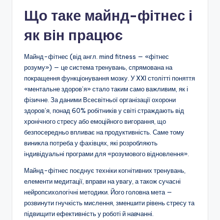
Що таке майнд-фітнес і
як він працює
Майнд-фітнес (від англ. mind fitness — «фітнес
розуму») — це система тренувань, спрямована на
покращення функціонування мозку. У XXI столітті поняття
«ментальне здоров’я» стало таким само важливим, як і
фізичне. За даними Всесвітньої організації охорони
здоров’я, понад 60% робітників у світі страждають від
хронічного стресу або емоційного вигорання, що
безпосередньо впливає на продуктивність. Саме тому
виникла потреба у фахівцях, які розробляють
індивідуальні програми для «розумового відновлення».
Майнд-фітнес поєднує техніки когнітивних тренувань,
елементи медитації, вправи на увагу, а також сучасні
нейропсихологічні методики. Його головна мета —
розвинути гнучкість мислення, зменшити рівень стресу та
підвищити ефективність у роботі й навчанні.