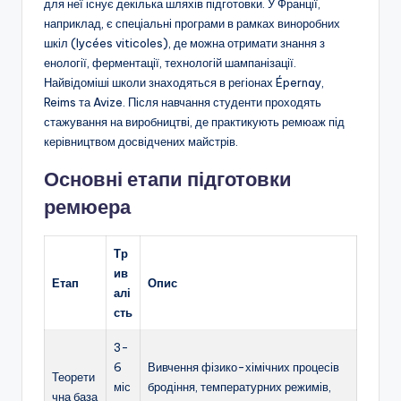
для неї існує декілька шляхів підготовки. У Франції,
наприклад, є спеціальні програми в рамках виноробних
шкіл (lycées viticoles), де можна отримати знання з
енології, ферментації, технологій шампанізації.
Найвідоміші школи знаходяться в регіонах Épernay,
Reims та Avize. Після навчання студенти проходять
стажування на виробництві, де практикують ремюаж під
керівництвом досвідчених майстрів.
Основні етапи підготовки
ремюера
Тр
ив
Етап
Опис
алі
сть
3-
6
Вивчення фізико-хімічних процесів
Теорети
міс
бродіння, температурних режимів,
чна база