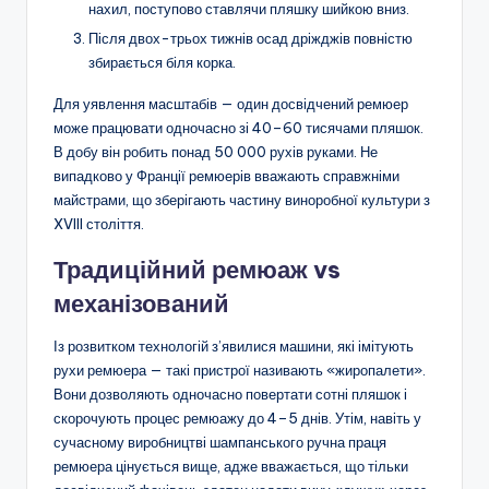
нахил, поступово ставлячи пляшку шийкою вниз.
Після двох-трьох тижнів осад дріжджів повністю
збирається біля корка.
Для уявлення масштабів — один досвідчений ремюер
може працювати одночасно зі 40–60 тисячами пляшок.
В добу він робить понад 50 000 рухів руками. Не
випадково у Франції ремюерів вважають справжніми
майстрами, що зберігають частину виноробної культури з
XVIII століття.
Традиційний ремюаж vs
механізований
Із розвитком технологій з’явилися машини, які імітують
рухи ремюера — такі пристрої називають «жиропалети».
Вони дозволяють одночасно повертати сотні пляшок і
скорочують процес ремюажу до 4–5 днів. Утім, навіть у
сучасному виробництві шампанського ручна праця
ремюера цінується вище, адже вважається, що тільки