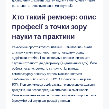
досвідчений фахівець здатен надати вину «душу» через
ретельне та точне виконання маніпуляцій.
Хто такий ремюер: опис
професії з точки зору
науки та практики
Ремюер не просто крутить пляшки — він повинен знати
фізико-хімічні властивості вина, поведінку осаду,
відрізняти стабільні та нестабільні пляшки, визначати
ступінь готовності до дегоржажу (видалення осаду). Його
робота поєднує ремесло та науку. Наприклад,
температура у винному погребі має залишатися
стабільною — близько +10–12°C. Вологість — на рівні
80%. При цих умовах відбувається рівномірне осадження
дріжджів, що безпосередньо впливає на смак напою.
Ремюер повинен не лише фізично виконувати процес, але
й розуміти всі внутрішні реакції у пляшці.