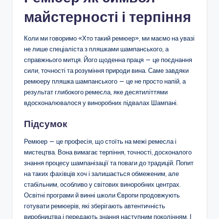
майстерності і терпіння
Коли ми говоримо «Хто такий ремюер», ми маємо на увазі
не лише спеціаліста з пляшками шампанського, а
справжнього митця. Його щоденна праця — це поєднання
сили, точності та розуміння природи вина. Саме завдяки
ремюеру пляшка шампанського — це не просто напій, а
результат глибокого ремесла, яке десятиліттями
вдосконалювалося у виноробних підвалах Шампані.
Підсумок
Ремюер — це професія, що стоїть на межі ремесла і
мистецтва. Вона вимагає терпіння, точності, досконалого
знання процесу шампанізації та поваги до традицій. Попит
на таких фахівців хоч і залишається обмеженим, але
стабільним, особливо у світових виноробних центрах.
Освітні програми й винні школи Європи продовжують
готувати ремюерів, які зберігають автентичність
виробництва і передають знання наступним поколінням. І