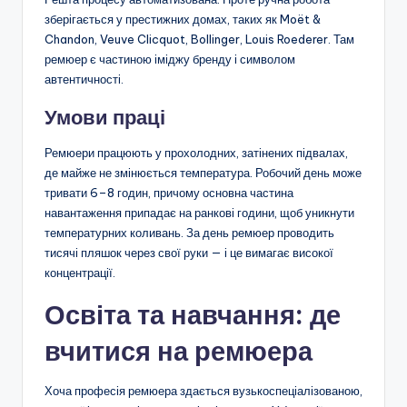
зберігається у престижних домах, таких як Moët &
Chandon, Veuve Clicquot, Bollinger, Louis Roederer. Там
ремюер є частиною іміджу бренду і символом
автентичності.
Умови праці
Ремюери працюють у прохолодних, затінених підвалах,
де майже не змінюється температура. Робочий день може
тривати 6–8 годин, причому основна частина
навантаження припадає на ранкові години, щоб уникнути
температурних коливань. За день ремюер проводить
тисячі пляшок через свої руки — і це вимагає високої
концентрації.
Освіта та навчання: де
вчитися на ремюера
Хоча професія ремюера здається вузькоспеціалізованою,