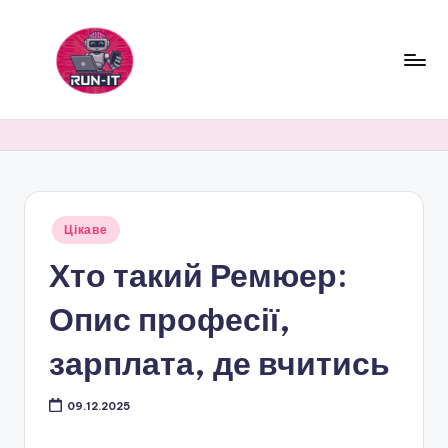
Перейти
до
вмісту
R
u
n
-
Опубліковано
Цікаве
I
у
Хто такий Ремюер:
t
Опис професії,
зарплата, де вчитись
09.12.2025