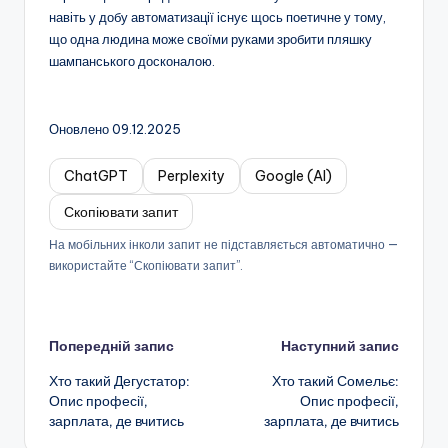
навіть у добу автоматизації існує щось поетичне у тому,
що одна людина може своїми руками зробити пляшку
шампанського досконалою.
Оновлено 09.12.2025
ChatGPT
Perplexity
Google (AI)
Скопіювати запит
На мобільних інколи запит не підставляється автоматично —
використайте “Скопіювати запит”.
Навігація
Попередній запис
Наступний запис
Хто такий Дегустатор:
Хто такий Сомельє:
по
Опис професії,
Опис професії,
зарплата, де вчитись
зарплата, де вчитись
запису