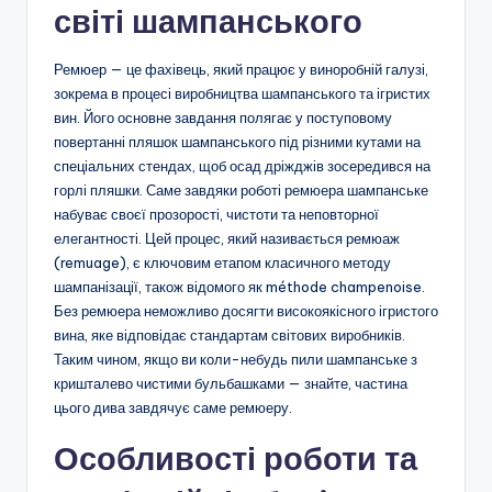
світі шампанського
Ремюер — це фахівець, який працює у виноробній галузі,
зокрема в процесі виробництва шампанського та ігристих
вин. Його основне завдання полягає у поступовому
повертанні пляшок шампанського під різними кутами на
спеціальних стендах, щоб осад дріжджів зосередився на
горлі пляшки. Саме завдяки роботі ремюера шампанське
набуває своєї прозорості, чистоти та неповторної
елегантності. Цей процес, який називається ремюаж
(remuage), є ключовим етапом класичного методу
шампанізації, також відомого як méthode champenoise.
Без ремюера неможливо досягти високоякісного ігристого
вина, яке відповідає стандартам світових виробників.
Таким чином, якщо ви коли-небудь пили шампанське з
кришталево чистими бульбашками — знайте, частина
цього дива завдячує саме ремюеру.
Особливості роботи та