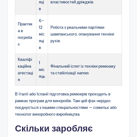
яці
властивостей дріжджів.
в
6-
Практик
12
Робота з реальними партіями
а в
міс
шампанського, опанування техніки
погреба
яці
рухів.
х
в
Кваліфі
1
каційна
Фінальний іспит із техніки ремюажу
міс
атестаці
та стабілізації напою.
яць
я
В Італії або Іспанії підготовка ремюерів проходить в
рамках програм для виноробів. Там цей фах нерідко
поєднується з іншими спеціальностями — сомельє або
технолог виноробного виробництва.
Скільки заробляє