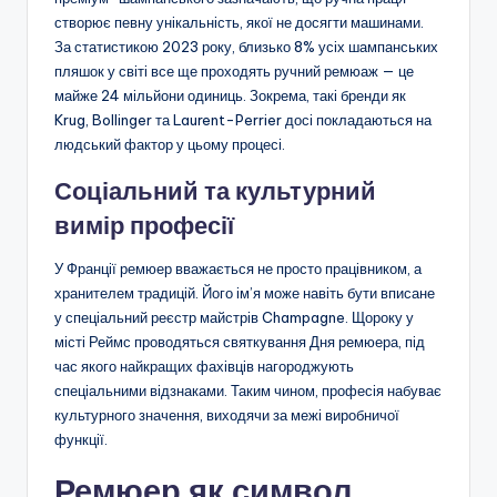
створює певну унікальність, якої не досягти машинами.
За статистикою 2023 року, близько 8% усіх шампанських
пляшок у світі все ще проходять ручний ремюаж — це
майже 24 мільйони одиниць. Зокрема, такі бренди як
Krug, Bollinger та Laurent-Perrier досі покладаються на
людський фактор у цьому процесі.
Соціальний та культурний
вимір професії
У Франції ремюер вважається не просто працівником, а
хранителем традицій. Його ім’я може навіть бути вписане
у спеціальний реєстр майстрів Champagne. Щороку у
місті Реймс проводяться святкування Дня ремюера, під
час якого найкращих фахівців нагороджують
спеціальними відзнаками. Таким чином, професія набуває
культурного значення, виходячи за межі виробничої
функції.
Ремюер як символ