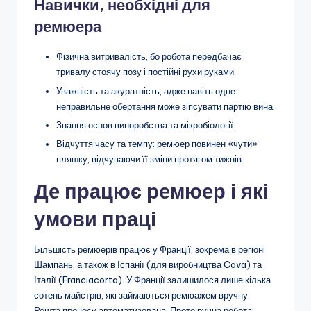
Навички, необхідні для
ремюера
Фізична витривалість, бо робота передбачає
тривалу стоячу позу і постійні рухи руками.
Уважність та акуратність, адже навіть одне
неправильне обертання може зіпсувати партію вина.
Знання основ виноробства та мікробіології.
Відчуття часу та темпу: ремюер повинен «чути»
пляшку, відчуваючи її зміни протягом тижнів.
Де працює ремюер і які
умови праці
Більшість ремюерів працює у Франції, зокрема в регіоні
Шампань, а також в Іспанії (для виробництва Cava) та
Італії (Franciacorta). У Франції залишилося лише кілька
сотень майстрів, які займаються ремюажем вручну.
Решта процесу автоматизована. Проте ручна робота