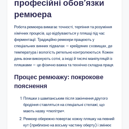
професійні обов’язки
ремюера
Робота ремюера вимагає точності, терпіння та розуміння
хімічних процесів, що відбуваються у пляшці під час
ферментації. Традиційно ремюери працюють у
спеціальних винних підвалах — крейдяних сховищах, де
температура і вологість ретельно контролюються. Кожен
день вони виконують сотні, а іноді й тисячі маніпуляцій із
пляшками — це фізично важка та технічно складна праця.
Процес ремюажу: покрокове
пояснення
Пляшки з шампанським після закінчення другого
бродіння ставляться на спеціальні стелажі, що
мають назву «пюпітри».
Ремюер обережно повертає кожну пляшку на певний
кут (приблизно на восьму частину оберту) і змінює