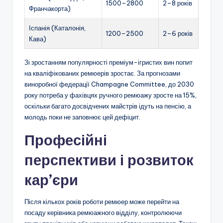
1500–2800
2–8 років
Франчакорта)
Іспанія (Каталонія,
1200–2500
2–6 років
Кава)
Зі зростанням популярності преміум-ігристих вин попит
на кваліфікованих ремюерів зростає. За прогнозами
виноробної федерації Champagne Committee, до 2030
року потреба у фахівцях ручного ремюажу зросте на 15%,
оскільки багато досвідчених майстрів ідуть на пенсію, а
молодь поки не заповнює цей дефіцит.
Професійні
перспективи і розвиток
кар’єри
Після кількох років роботи ремюер може перейти на
посаду керівника ремюажного відділу, контролюючи