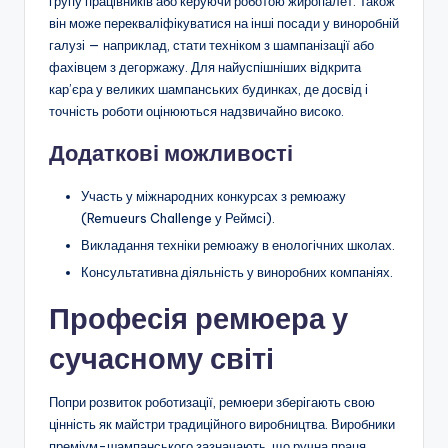
групу працівників або керуючи роботою жиропалет. Також
він може перекваліфікуватися на інші посади у виноробній
галузі — наприклад, стати техніком з шампанізації або
фахівцем з дегоржажу. Для найуспішніших відкрита
кар’єра у великих шампанських будинках, де досвід і
точність роботи оцінюються надзвичайно високо.
Додаткові можливості
Участь у міжнародних конкурсах з ремюажу
(Remueurs Challenge у Реймсі).
Викладання техніки ремюажу в енологічних школах.
Консультативна діяльність у виноробних компаніях.
Професія ремюера у
сучасному світі
Попри розвиток роботизації, ремюери зберігають свою
цінність як майстри традиційного виробництва. Виробники
преміум-шампанського зазначають, що ручна праця