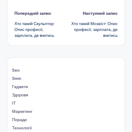
Навігація
Попередній запис
Наступний запис
Хто такий Скульптор:
Хто такий Мозаїст: Опис
по
Опис професії,
професії, зарплата, де
зарплата, де вчитись
вчитись
запису
Seo
Smm
Гаджети
Здоровя
ІТ
Маркетинг
Поради
Технології