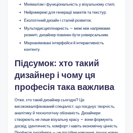
Мінімалізм і функціональність у візуальному стилі;
Нейромережі для генерації макетів та текстур;
Екологічний дизайн і сталий розвиток;
Мультидисциплінарність — межі між напрямами
розмиті, дизайнер повинен бути універсальним;
Мікроанімовані інтерфейси й інтерактивність
контенту.
Підсумок: хто такий
дизайнер і чому ця
професія така важлива
Отже, хто такий дизайнер сьогодні? Це
висококваліфікований спеціаліст, що поєднує творчість,
аналітику й технологічну обізнаність. Дизайнери
створюють не лише візуальну красу — вони формують
досвід, ідентичність, комфорт і навіть економічну цінність.
Професія дизайнера — це постійне навчання, пошук нових