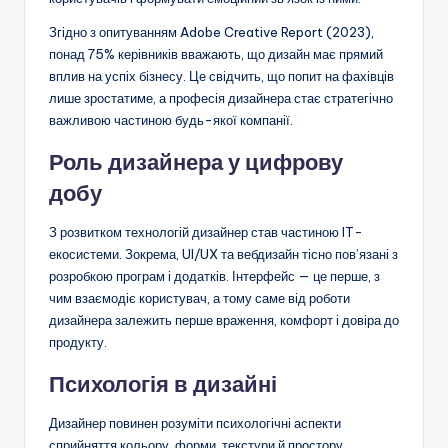
Згідно з опитуванням Adobe Creative Report (2023),
понад 75% керівників вважають, що дизайн має прямий
вплив на успіх бізнесу. Це свідчить, що попит на фахівців
лише зростатиме, а професія дизайнера стає стратегічно
важливою частиною будь-якої компанії.
Роль дизайнера у цифрову
добу
З розвитком технологій дизайнер став частиною IT-
екосистеми. Зокрема, UI/UX та вебдизайн тісно пов’язані з
розробкою програм і додатків. Інтерфейс — це перше, з
чим взаємодіє користувач, а тому саме від роботи
дизайнера залежить перше враження, комфорт і довіра до
продукту.
Психологія в дизайні
Дизайнер повинен розуміти психологічні аспекти
сприйняття кольору, форми, текстури й простору.