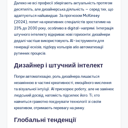
Далеко не всі професії зберігають актуальність протягом
десятиліть, але дизайнерська діяльність — серед тих, що
адаптуються найшвидше. За прогнозом McKinsey
(2024), попит на креативних спеціалістів зростатиме на
23% до 2030 року, особливо в digital-напрямі. Інтеграція
штучного інтелекту відкриває нові горизонти: дизайнери
дедалі частіше використовують AI-інструменти для
генерації ескізів, підбору кольорів або автоматизації
рутинних процесів.
Дизайнер і штучний інтелект
Попри автоматизацію, роль дизайнера лишається
незамінною в частині креативності, емоційного мислення
та візуальної інтуїції. AI прискорює роботу, але не замінює
людський досвід, натомість підсилює його. Ті, хто
навчиться грамотно поєднувати технології зі своїм
креативом, отримають перевагу на ринку.
Глобальні тенденції