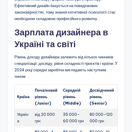
Ефективний дизайн базується на поведінкових
закономірностях, тому знання когнітивної психології стає
необхідною складовою професійного розвитку.
Зарплата дизайнера в
Україні та світі
Рівень доходу дизайнера залежить від кількох чинників:
спеціалізації, досвіду, рівня складності проєктів і країни. У
2024 році середні заробітки виглядають наступним
чином:
Початковий
Середній
Досвідчений
Країна
рівень
рівень
рівень
(Junior)
(Middle)
(Senior)
Україн
від 20 000
35 000–
80 000–120
а
грн
60 000 грн
000 грн
$3 200–4
$5 000–6
$7 000–10