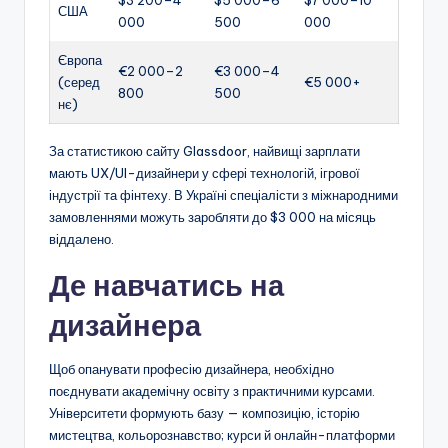
США
000
500
000
Європа
€2 000–2
€3 000–4
(серед
€5 000+
800
500
нє)
За статистикою сайту Glassdoor, найвищі зарплати
мають UX/UI-дизайнери у сфері технологій, ігрової
індустрії та фінтеху. В Україні спеціалісти з міжнародними
замовленнями можуть заробляти до $3 000 на місяць
віддалено.
Де навчатись на
дизайнера
Щоб опанувати професію дизайнера, необхідно
поєднувати академічну освіту з практичними курсами.
Університети формують базу — композицію, історію
мистецтва, кольорознавство; курси й онлайн-платформи