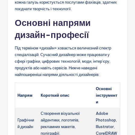
кожна галузь користується послугами фахівців, здатних
поєднати творчість і технології.
Основні напрями
дизайн-професії
Під терміном «дизайн» ховається величезний спектр
спеціалізацій. Сучасний дизайнер може працювати у
сфері графіки, цифрових технологій, моди, інтер’єру,
продуктів або навіть сервісів. Нижче наведені
найпоширеніші напрями діяльності дизайнерів:
Основні
Напрям
Короткий опис
інструмент
и
Створення візуальної
Adobe
Графічни
айдентики, логотипів,
Photoshop,
й дизайн
рекламних макетів,
Illustrator,
поліграфії.
CorelDRAW