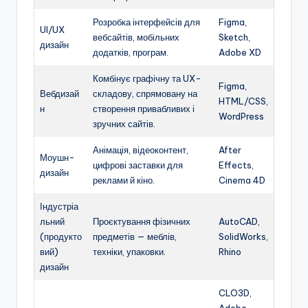
Розробка інтерфейсів для
Figma,
UI/UX
вебсайтів, мобільних
Sketch,
дизайн
додатків, програм.
Adobe XD
Комбінує графічну та UX-
Figma,
Вебдизай
складову, спрямовану на
HTML/CSS,
н
створення привабливих і
WordPress
зручних сайтів.
Анімація, відеоконтент,
After
Моушн-
цифрові заставки для
Effects,
дизайн
реклами й кіно.
Cinema 4D
Індустріа
льний
Проєктування фізичних
AutoCAD,
(продукто
предметів — меблів,
SolidWorks,
вий)
техніки, упаковки.
Rhino
дизайн
CLO3D,
Adobe