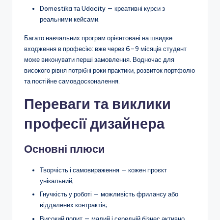
Domestika та Udacity — креативні курси з
реальними кейсами.
Багато навчальних програм орієнтовані на швидке
входження в професію: вже через 6–9 місяців студент
може виконувати перші замовлення. Водночас для
високого рівня потрібні роки практики, розвиток портфоліо
та постійне самовдосконалення.
Переваги та виклики
професії дизайнера
Основні плюси
Творчість і самовираження — кожен проєкт
унікальний;
Гнучкість у роботі — можливість фрилансу або
віддалених контрактів;
Високий попит — малий і середній бізнес активно