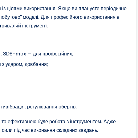
 із цілями використання. Якщо ви плануєте періодично
побутової моделі. Для професійного використання в
итривалий інструмент.
:
іт, SDS-max — для професійних;
я з ударом, довбання;
тивібрація, регулювання обертів.
 та ефективною буде робота з інструментом. Адже
 сили під час виконання складних завдань.