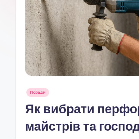
Опубліковано
Поради
у
Як вибрати перфо
майстрів та госпо