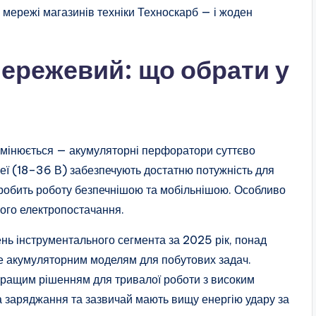
 мережі магазинів техніки Техноскарб — і жоден
ережевий: що обрати у
о змінюється — акумуляторні перфоратори суттєво
реї (18–36 В) забезпечують достатню потужність для
ю робить роботу безпечнішою та мобільнішою. Особливо
йного електропостачання.
нь інструментального сегмента за 2025 рік, понад
е акумуляторним моделям для побутових задач.
ращим рішенням для тривалої роботи з високим
 заряджання та зазвичай мають вищу енергію удару за