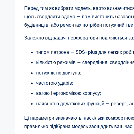
Перед тим як вибрати модель, варто визначитися
щось свердлити вдома — вам вистачить базової 
будівництві або ремонтах потрібен потужний і в
Залежно від задач, перфоратори поділяються за
типом патрона — SDS-plus для легких роб
кількістю режимів — свердління, свердлінн
потужністю двигуна;
частотою ударів;
вагою і ергономікою корпусу;
наявністю додаткових функцій — реверс, ан
Ці параметри визначають, наскільки комфортною
правильно підібрана модель заощадить ваш час і