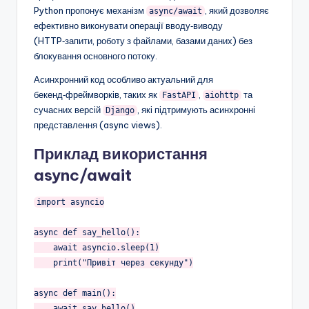
Python пропонує механізм
, який дозволяє
async/await
ефективно виконувати операції вводу‑виводу
(HTTP‑запити, роботу з файлами, базами даних) без
блокування основного потоку.
Асинхронний код особливо актуальний для
бекенд‑фреймворків, таких як
,
та
FastAPI
aiohttp
сучасних версій
, які підтримують асинхронні
Django
представлення (async views).
Приклад використання
async/await
import asyncio

async def say_hello():

    await asyncio.sleep(1)

    print("Привіт через секунду")

async def main():

    await say_hello()
