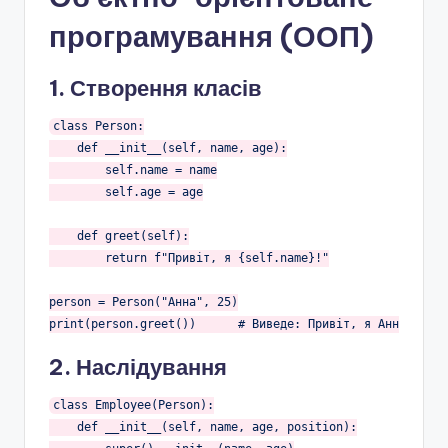
програмування (ООП)
1. Створення класів
class
Person
:
def
__init__
(self, name, age)
:
        self.name = name

        self.age = age

def
greet
(self)
:
return
 f
"Привіт, я {self.name}!"
person = Person(
"Анна"
, 
25
)

print(person.greet())      
# Виведе: Привіт, я Анна!
2. Наслідування
class
Employee
(Person)
:
def
__init__
(self, name, age, position)
: