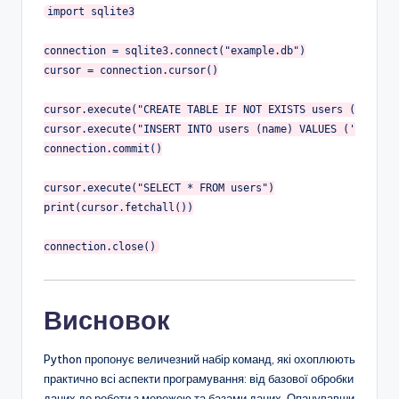
import
 sqlite3

connection = sqlite3.connect(
"example.db"
)

cursor = connection.cursor()

cursor.execute(
"CREATE TABLE IF NOT EXISTS users (id INTE
cursor.execute(
"INSERT INTO users (name) VALUES ('Анна')"
connection.commit()

cursor.execute(
"SELECT * FROM users"
)

print(cursor.fetchall())

Висновок
Python пропонує величезний набір команд, які охоплюють
практично всі аспекти програмування: від базової обробки
даних до роботи з мережею та базами даних. Опанувавши