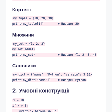
Кортежі
my_tuple = (
10
, 
20
, 
30
)

print(my_tuple[
1
])        
# Виведе: 20
Множини
my_set = {
1
, 
2
, 
3
}

my_set.add(
4
)

print(my_set)             
# Виведе: {1, 2, 3, 4}
Словники
my_dict = {
"name"
: 
"Python"
, 
"version"
: 
3.10
}

print(my_dict[
"name"
])    
# Виведе: Python
2. Умовні конструкції
x = 
10
if
 x > 
5
:

    print(
"x більше за 5"