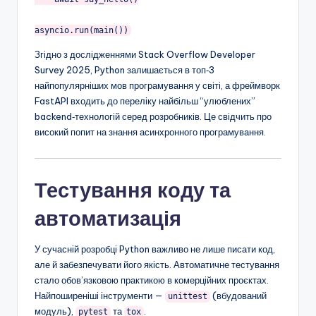
Згідно з дослідженнями Stack Overflow Developer
Survey 2025, Python залишається в топ‑3
найпопулярніших мов програмування у світі, а фреймворк
FastAPI входить до переліку найбільш “улюблених”
backend‑технологій серед розробників. Це свідчить про
високий попит на знання асинхронного програмування.
Тестування коду та
автоматизація
У сучасній розробці Python важливо не лише писати код,
але й забезпечувати його якість. Автоматичне тестування
стало обов’язковою практикою в комерційних проєктах.
Найпоширеніші інструменти —
(вбудований
unittest
модуль),
та
.
pytest
tox