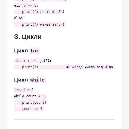
elif
 x == 
5
:

    print(
"x дорівнює 5"
else
:

    print(
"x менше за 5"
3. Цикли
Цикл
for
for
 i 
in
 range(
5
):

    print(i)              
# Виведе числа від 0 до 4
Цикл
while
count = 
0
while
 count < 
5
:

    print(count)

    count += 
1