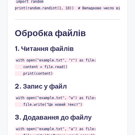
import
 random

print(random.randint(
1
, 
10
))  
# Випадкове число від 1 до 
Обробка файлів
1. Читання файлів
with
 open(
"example.txt"
, 
"r"
) 
as
 file:

    content = file.read()

2. Запис у файл
with
 open(
"example.txt"
, 
"w"
) 
as
 file:

    file.write(
"Це новий текст"
3. Додавання до файлу
with
 open(
"example.txt"
, 
"a"
) 
as
 file:
