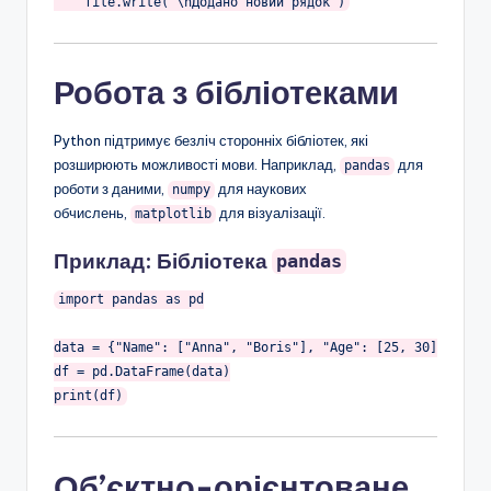
    file.write(
"\nДодано новий рядок"
Робота з бібліотеками
Python підтримує безліч сторонніх бібліотек, які
розширюють можливості мови. Наприклад,
для
pandas
роботи з даними,
для наукових
numpy
обчислень,
для візуалізації.
matplotlib
Приклад: Бібліотека
pandas
import
 pandas 
as
 pd

data = {
"Name"
: [
"Anna"
, 
"Boris"
], 
"Age"
: [
25
, 
30
]}

df = pd.DataFrame(data)

Об’єктно-орієнтоване