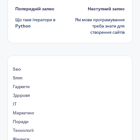
Навігація
Попередній запис
Наступний запис
Що таке ітератори в
Які мови програмування
по
Python
треба знати для
створення сайтів
запису
Seo
Smm
Гаджети
Здоровя
ІТ
Маркетинг
Поради
Технології
Фінанси