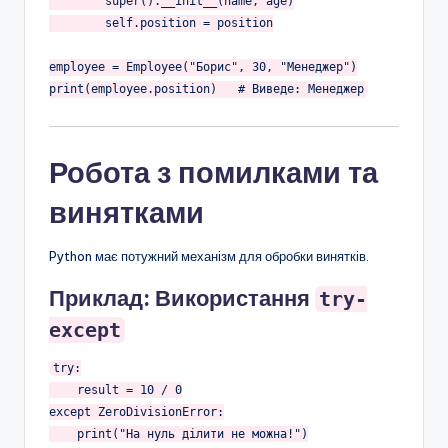
        super().__init__(name, age)

        self.position = position

employee = Employee(
"Борис"
, 
30
, 
"Менеджер"
)

print(employee.position)   
# Виведе: Менеджер
Робота з помилками та
винятками
Python має потужний механізм для обробки винятків.
Приклад: Використання
try-
except
try
:

    result = 
10
 / 
0
except
 ZeroDivisionError:

    print(
"На нуль ділити не можна!"