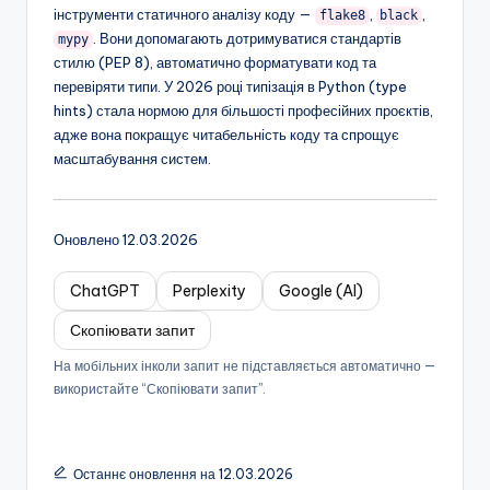
інструменти статичного аналізу коду —
,
,
flake8
black
. Вони допомагають дотримуватися стандартів
mypy
стилю (PEP 8), автоматично форматувати код та
перевіряти типи. У 2026 році типізація в Python (type
hints) стала нормою для більшості професійних проєктів,
адже вона покращує читабельність коду та спрощує
масштабування систем.
Оновлено 12.03.2026
ChatGPT
Perplexity
Google (AI)
Скопіювати запит
На мобільних інколи запит не підставляється автоматично —
використайте “Скопіювати запит”.
Останнє оновлення на 12.03.2026