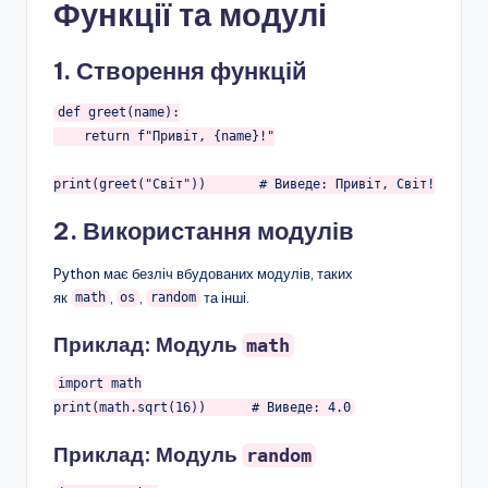
Функції та модулі
1. Створення функцій
def
greet
(name)
:
return
 f
"Привіт, {name}!"
print(greet(
"Світ"
))       
# Виведе: Привіт, Світ!
2. Використання модулів
Python має безліч вбудованих модулів, таких
як
,
,
та інші.
math
os
random
Приклад: Модуль
math
import
 math

print(math.sqrt(
16
))      
# Виведе: 4.0
Приклад: Модуль
random