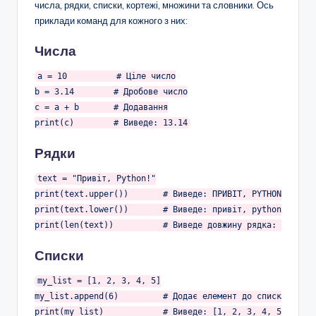
числа, рядки, списки, кортежі, множини та словники. Ось
приклади команд для кожного з них:
Числа
a = 
10
# Ціле число
b = 
3.14
# Дробове число
c = a + b       
# Додавання
print(c)        
# Виведе: 13.14
Рядки
text = 
"Привіт, Python!"
print(text.upper())       
# Виведе: ПРИВІТ, PYTHON!
print(text.lower())       
# Виведе: привіт, python!
print(len(text))          
# Виведе довжину рядка: 15
Списки
my_list = [
1
, 
2
, 
3
, 
4
, 
5
]

my_list.append(
6
)         
# Додає елемент до списку
print(my_list)            
# Виведе: [1, 2, 3, 4, 5, 6]