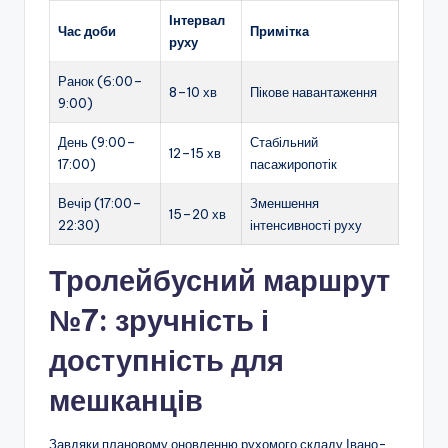
Інтервал
Час доби
Примітка
руху
Ранок (6:00–
8–10 хв
Пікове навантаження
9:00)
День (9:00–
Стабільний
12–15 хв
17:00)
пасажиропотік
Вечір (17:00–
Зменшення
15–20 хв
22:30)
інтенсивності руху
Тролейбусний маршрут
№7: зручність і
доступність для
мешканців
Завдяки плановому оновленню рухомого складу Івано-