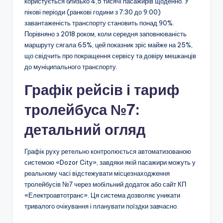
користується близько 4,5 тисячі пасажирів щоденно. У
пікові періоди (ранкові години з 7:30 до 9:00)
завантаженість транспорту становить понад 90%.
Порівняно з 2018 роком, коли середня заповнюваність
маршруту сягала 65%, цей показник зріс майже на 25%,
що свідчить про покращення сервісу та довіру мешканців
до муніципального транспорту.
Графік рейсів і тариф
тролейбуса №7:
детальний огляд
Графік руху ретельно контролюється автоматизованою
системою «Dozor City», завдяки якій пасажири можуть у
реальному часі відстежувати місцезнаходження
тролейбусів №7 через мобільний додаток або сайт КП
«Електроавтотранс». Ця система дозволяє уникати
тривалого очікування і планувати поїздки завчасно.