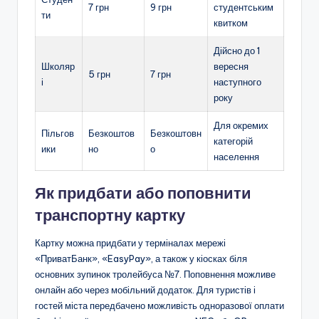
7 грн
9 грн
студентським
ти
квитком
Дійсно до 1
Школяр
вересня
5 грн
7 грн
і
наступного
року
Для окремих
Пільгов
Безкоштов
Безкоштовн
категорій
ики
но
о
населення
Як придбати або поповнити
транспортну картку
Картку можна придбати у терміналах мережі
«ПриватБанк», «EasyPay», а також у кіосках біля
основних зупинок тролейбуса №7. Поповнення можливе
онлайн або через мобільний додаток. Для туристів і
гостей міста передбачено можливість одноразової оплати