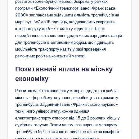
розвиток тролейбусної мережі. Зокрема, у рамках
програми «Екологічний транспорт Івано-Франківська
2030» заплановано збільшити кількість тролейбусів на
маршруті №7 до 15 одиниць, що дозволить скоротити
інтервал руху до 6–7 хвилин у години пік. Також
передбачено встановлення додаткових зарядних станцій
для тролейбусів із автономним ходом, що підвищить
мобільність транспорту навіть у разі проведення
ремонтних робіт на контактній мережі.
Позитивний вплив на міську
економіку
Розвиток електротранспорту створює додаткові робочі
місця у сфері обслуговування, виробництва та ремонту
тролейбусів. За даними Івано-Франківського науково-
технічного університету, кожна одиниця
електротранспорту створює від 1,5 до 2 робочих місць у
суміжних галузях. Таким чином, розширення маршруту
тролейбуса №7 позитивно впливає не лише на комфорт
громадян, а й на розвиток місцевої економіки.