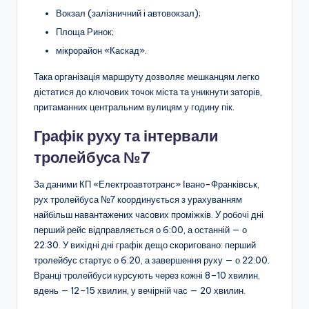
Вокзал (залізничний і автовокзал);
Площа Ринок;
мікрорайон «Каскад».
Така організація маршруту дозволяє мешканцям легко
дістатися до ключових точок міста та уникнути заторів,
притаманних центральним вулицям у годину пік.
Графік руху та інтервали
тролейбуса №7
За даними КП «Електроавтотранс» Івано-Франківськ,
рух тролейбуса №7 координується з урахуванням
найбільш навантажених часових проміжків. У робочі дні
перший рейс відправляється о 6:00, а останній — о
22:30. У вихідні дні графік дещо скориговано: перший
тролейбус стартує о 6:20, а завершення руху — о 22:00.
Вранці тролейбуси курсують через кожні 8–10 хвилин,
вдень — 12–15 хвилин, у вечірній час — 20 хвилин.