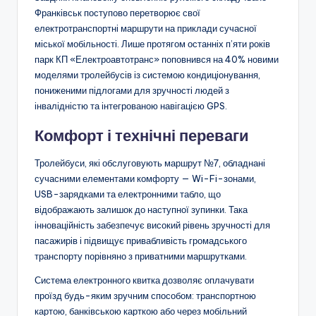
Франківськ поступово перетворює свої
електротранспортні маршрути на приклади сучасної
міської мобільності. Лише протягом останніх п’яти років
парк КП «Електроавтотранс» поповнився на 40% новими
моделями тролейбусів із системою кондиціонування,
пониженими підлогами для зручності людей з
інвалідністю та інтегрованою навігацією GPS.
Комфорт і технічні переваги
Тролейбуси, які обслуговують маршрут №7, обладнані
сучасними елементами комфорту — Wi-Fi-зонами,
USB-зарядками та електронними табло, що
відображають залишок до наступної зупинки. Така
інноваційність забезпечує високий рівень зручності для
пасажирів і підвищує привабливість громадського
транспорту порівняно з приватними маршрутками.
Система електронного квитка дозволяє оплачувати
проїзд будь-яким зручним способом: транспортною
картою, банківською карткою або через мобільний