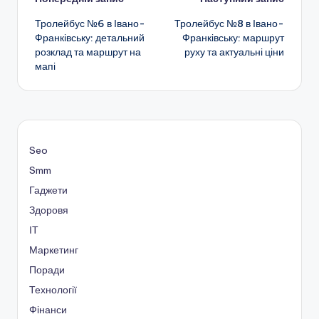
Навігація
Тролейбус №6 в Івано-
Тролейбус №8 в Івано-
по
Франківську: детальний
Франківську: маршрут
розклад та маршрут на
руху та актуальні ціни
запису
мапі
Seo
Smm
Гаджети
Здоровя
ІТ
Маркетинг
Поради
Технології
Фінанси