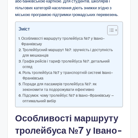
або банківською карткою. Для студентів, школярів і
пільгових категорій населення діють знижки згідно з
міською програмою підтримки громадських перевезень.
Зміст
Особливості маршруту тролейбуса №7 у Івано-
Франківську
Тролейбусний маршрут №7: зручність і доступність
для мешканців
Графік рейсів і тариф тролейбуса №7: детальний
огляд
Роль тролейбуса №7 у транспортній системі Івано-
Франківська
Поради для пасажирів тролейбуса №7: як
зекономити та подорожувати ефективно
Підсумок: чому тролейбус №7 в Івано-Франківську —
оптимальний вибір
Особливості маршруту
тролейбуса №7 у Івано-