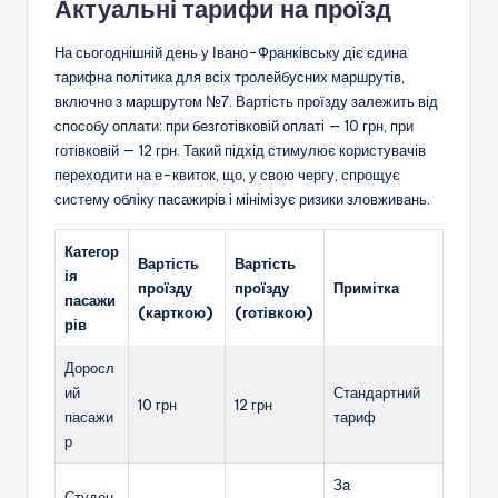
Актуальні тарифи на проїзд
На сьогоднішній день у Івано-Франківську діє єдина
тарифна політика для всіх тролейбусних маршрутів,
включно з маршрутом №7. Вартість проїзду залежить від
способу оплати: при безготівковій оплаті — 10 грн, при
готівковій — 12 грн. Такий підхід стимулює користувачів
переходити на е-квиток, що, у свою чергу, спрощує
систему обліку пасажирів і мінімізує ризики зловживань.
Категор
Вартість
Вартість
ія
проїзду
проїзду
Примітка
пасажи
(карткою)
(готівкою)
рів
Доросл
ий
Стандартний
10 грн
12 грн
пасажи
тариф
р
За
Студен