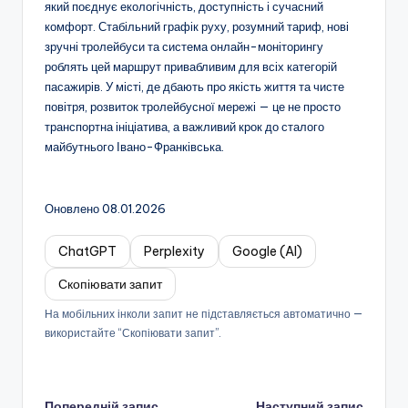
який поєднує екологічність, доступність і сучасний
комфорт. Стабільний графік руху, розумний тариф, нові
зручні тролейбуси та система онлайн-моніторингу
роблять цей маршрут привабливим для всіх категорій
пасажирів. У місті, де дбають про якість життя та чисте
повітря, розвиток тролейбусної мережі — це не просто
транспортна ініціатива, а важливий крок до сталого
майбутнього Івано-Франківська.
Оновлено 08.01.2026
ChatGPT
Perplexity
Google (AI)
Скопіювати запит
На мобільних інколи запит не підставляється автоматично —
використайте “Скопіювати запит”.
Попередній запис
Наступний запис