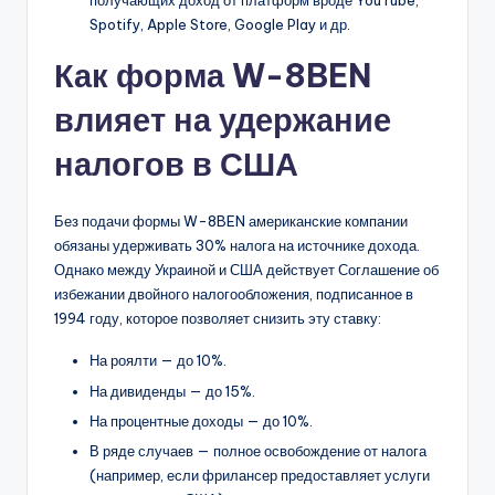
получающих доход от платформ вроде YouTube,
Spotify, Apple Store, Google Play и др.
Как форма W-8BEN
влияет на удержание
налогов в США
Без подачи формы W-8BEN американские компании
обязаны удерживать 30% налога на источнике дохода.
Однако между Украиной и США действует Соглашение об
избежании двойного налогообложения, подписанное в
1994 году, которое позволяет снизить эту ставку:
На роялти — до 10%.
На дивиденды — до 15%.
На процентные доходы — до 10%.
В ряде случаев — полное освобождение от налога
(например, если фрилансер предоставляет услуги