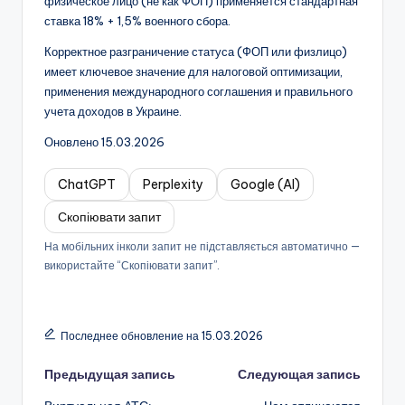
физическое лицо (не как ФОП) применяется стандартная
ставка 18% + 1,5% военного сбора.
Корректное разграничение статуса (ФОП или физлицо)
имеет ключевое значение для налоговой оптимизации,
применения международного соглашения и правильного
учета доходов в Украине.
Оновлено 15.03.2026
ChatGPT
Perplexity
Google (AI)
Скопіювати запит
На мобільних інколи запит не підставляється автоматично —
використайте “Скопіювати запит”.
Последнее обновление на 15.03.2026
Навигация
Предыдущая запись
Следующая запись