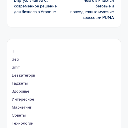
Виртуальная АТС:
Чем отличаются
записи
современное решение
беговые и
для бизнеса в Украине
повседневные мужские
кроссовки PUMA
IT
Seo
Smm
Без категорії
Гаджеты
Здоровье
Интересное
Маркетинг
Советы
Технологии