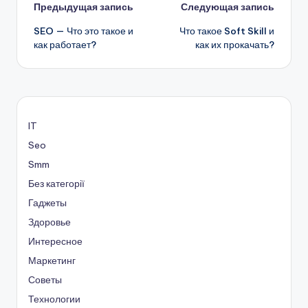
Навигация
Предыдущая запись
Следующая запись
SEO — Что это такое и
Что такое Soft Skill и
записи
как работает?
как их прокачать?
IT
Seo
Smm
Без категорії
Гаджеты
Здоровье
Интересное
Маркетинг
Советы
Технологии