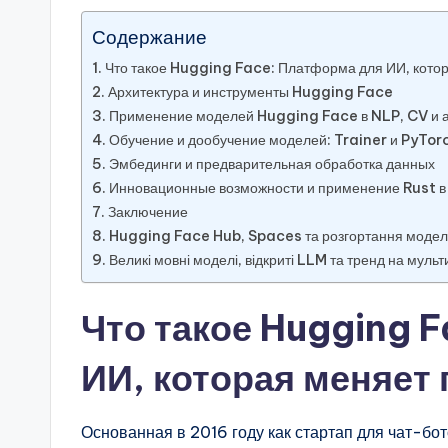
Содержание
Что такое Hugging Face: Платформа для ИИ, котор
Архитектура и инструменты Hugging Face
Применение моделей Hugging Face в NLP, CV и а
Обучение и дообучение моделей: Trainer и PyTor
Эмбединги и предварительная обработка данных
Инновационные возможности и применение Rust в
Заключение
Hugging Face Hub, Spaces та розгортання модел
Великі мовні моделі, відкриті LLM та тренд на муль
Что такое Hugging 
ИИ, которая меняет 
Основанная в 2016 году как стартап для чат-б