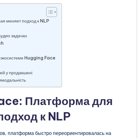
ая меняет подход к NLP
удио задачах
ch
 экосистеме Hugging Face
ей у продакшені
тимодальність
Face: Платформа для
подход к NLP
отов, платформа быстро переориентировалась на