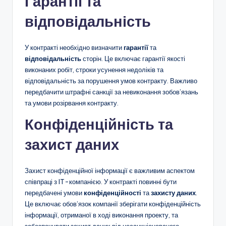
Гарантії та
відповідальність
У контракті необхідно визначити
гарантії
та
відповідальність
сторін. Це включає гарантії якості
виконаних робіт, строки усунення недоліків та
відповідальність за порушення умов контракту. Важливо
передбачити штрафні санкції за невиконання зобов’язань
та умови розірвання контракту.
Конфіденційність та
захист даних
Захист конфіденційної інформації є важливим аспектом
співпраці з IT-компанією. У контракті повинні бути
передбачені умови
конфіденційності
та
захисту даних
.
Це включає обов’язок компанії зберігати конфіденційність
інформації, отриманої в ході виконання проекту, та
забезпечувати захист даних від несанкціонованого