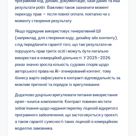
програмний код, дизайн, документацію, бази даних та інші
результати робіт. Важливо також зазначити момент
переходу прав — після повної оплати, поетапно чи з
моменту створення результату.
Якщо підрядник використовує генеративний ШІ
(наприклад, для створення коду, дизайну або контенту),
слід передбачити гарантії того, що такі результати не
порушують прав третіх осіб і можуть бути легально
використані в комерційній діяльності. У 2025–2026
роках значно зросла кількість судових спорів щодо
авторського права на AI-згенерований контент, тому
бізнесу варто зафіксувати в контракті відповідальність за
можливі претензії та порядок їх врегулювання.
Додатково доцільно врегулювати питання використання
open-source компонентів. Контракт повинен містити
зобов’язання щодо надання переліку ліцензій відкритого
програмного забезпечення, що застосовується у проєкті,
а також гарантії сумісності таких ліцензій із комерційною
моделлю замовника.