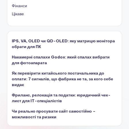
Фінанси
Цікаве
IPS, VA, OLED чи QD-OLED: яку матрицю монітора
обрати для ПК
Накамерні спалахи Godox: який спалах вибрати
для фотоапарата
Як перевірити китайського постачальника до
оплати: 7 сигналів, що фабрика не та, за кого себе
видає
Фриланс, релокація та податки: юридичний чек-
лист для IT-спеціалістів
Чи реально просувати сайт самостійно –
можливості та ризики