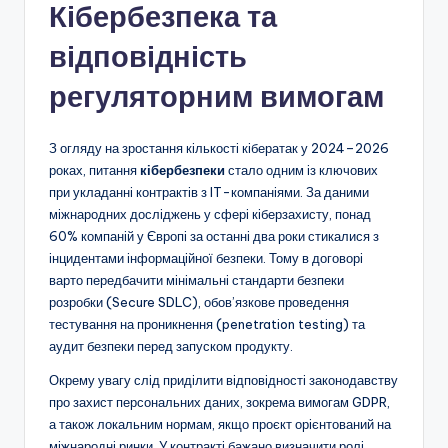
Кібербезпека та
відповідність
регуляторним вимогам
З огляду на зростання кількості кібератак у 2024–2026
роках, питання
кібербезпеки
стало одним із ключових
при укладанні контрактів з IT-компаніями. За даними
міжнародних досліджень у сфері кіберзахисту, понад
60% компаній у Європі за останні два роки стикалися з
інцидентами інформаційної безпеки. Тому в договорі
варто передбачити мінімальні стандарти безпеки
розробки (Secure SDLC), обов’язкове проведення
тестування на проникнення (penetration testing) та
аудит безпеки перед запуском продукту.
Окрему увагу слід приділити відповідності законодавству
про захист персональних даних, зокрема вимогам GDPR,
а також локальним нормам, якщо проєкт орієнтований на
міжнародні ринки. У контракті бажано визначити ролі