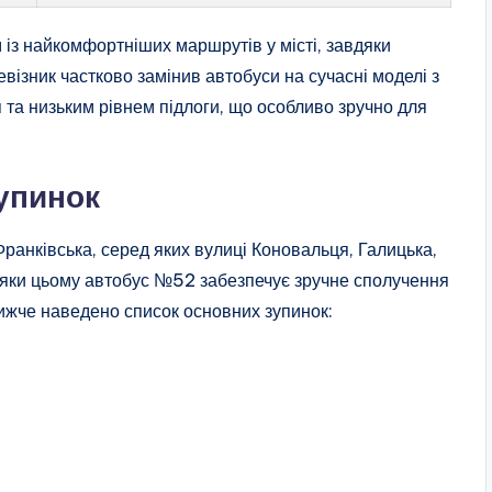
із найкомфортніших маршрутів у місті, завдяки
ізник частково замінив автобуси на сучасні моделі з
та низьким рівнем підлоги, що особливо зручно для
упинок
анківська, серед яких вулиці Коновальця, Галицька,
вдяки цьому автобус №52 забезпечує зручне сполучення
ижче наведено список основних зупинок: