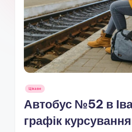
Опубліковано
Цікаве
у
Автобус №52 в Ів
графік курсування