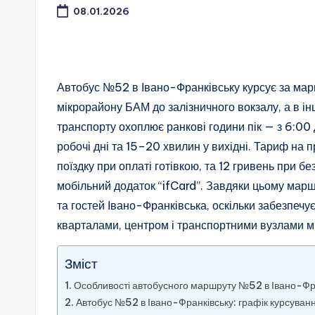
08.01.2026
Автобус №52 в Івано-Франківську курсує за мар
мікрорайону БАМ до залізничного вокзалу, а в ін
транспорту охоплює ранкові години пік — з 6:00 
робочі дні та 15–20 хвилин у вихідні. Тариф на 
поїздку при оплаті готівкою, та 12 гривень при б
мобільний додаток “ifCard”. Завдяки цьому мар
та гостей Івано-Франківська, оскільки забезпеч
кварталами, центром і транспортними вузлами мі
Зміст
Особливості автобусного маршруту №52 в Івано-Фр
Автобус №52 в Івано-Франківську: графік курсуванн