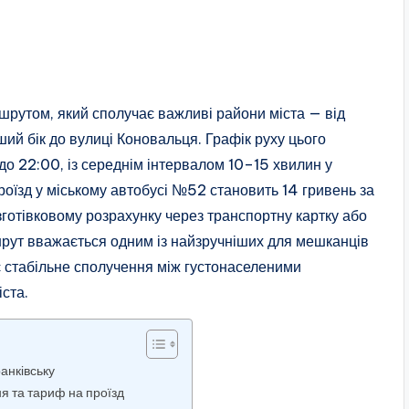
шрутом, який сполучає важливі райони міста — від
ший бік до вулиці Коновальця. Графік руху цього
до 22:00, із середнім інтервалом 10–15 хвилин у
проїзд у міському автобусі №52 становить 14 гривень за
езготівковому розрахунку через транспортну картку або
шрут вважається одним із найзручніших для мешканців
ує стабільне сполучення між густонаселеними
ста.
анківську
я та тариф на проїзд