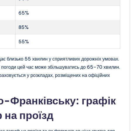
65%
85%
55%
дає близько 55 хвилин у сприятливих дорожніх умовах.
ої погоди цей час може збільшуватись до 65–70 хвилин.
раховується у розкладах, розміщених на офіційних
о-Франківську: графік
 на проїзд
є тариф на проїзд та як формується ціна квитка для