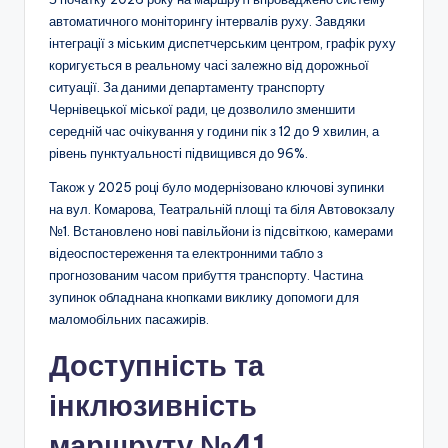
автоматичного моніторингу інтервалів руху. Завдяки
інтеграції з міським диспетчерським центром, графік руху
коригується в реальному часі залежно від дорожньої
ситуації. За даними департаменту транспорту
Чернівецької міської ради, це дозволило зменшити
середній час очікування у години пік з 12 до 9 хвилин, а
рівень пунктуальності підвищився до 96%.
Також у 2025 році було модернізовано ключові зупинки
на вул. Комарова, Театральній площі та біля Автовокзалу
№1. Встановлено нові павільйони із підсвіткою, камерами
відеоспостереження та електронними табло з
прогнозованим часом прибуття транспорту. Частина
зупинок обладнана кнопками виклику допомоги для
маломобільних пасажирів.
Доступність та
інклюзивність
маршруту №41