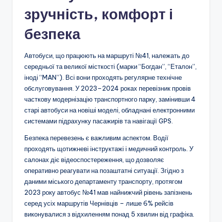
зручність, комфорт і
безпека
Автобуси, що працюють на маршруті №41, належать до
середньої та великої місткості (марки “Богдан”, “Еталон”,
іноді “MAN”). Всі вони проходять регулярне технічне
обслуговування. У 2023–2024 роках перевізник провів
часткову модернізацію транспортного парку, замінивши 4
старі автобуси на новіші моделі, обладнані електронними
системами підрахунку пасажирів та навігації GPS.
Безпека перевезень є важливим аспектом. Водії
проходять щотижневі інструктажі і медичний контроль. У
салонах діє відеоспостереження, що дозволяє
оперативно реагувати на позаштатні ситуації. Згідно з
даними міського департаменту транспорту, протягом
2023 року автобус №41 мав найнижчий рівень запізнень
серед усіх маршрутів Чернівців – лише 6% рейсів
виконувалися з відхиленням понад 5 хвилин від графіка.