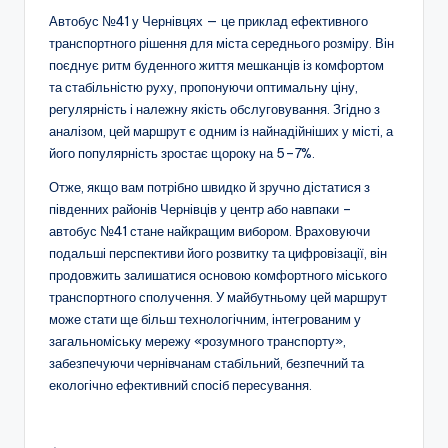
Автобус №41 у Чернівцях — це приклад ефективного
транспортного рішення для міста середнього розміру. Він
поєднує ритм буденного життя мешканців із комфортом
та стабільністю руху, пропонуючи оптимальну ціну,
регулярність і належну якість обслуговування. Згідно з
аналізом, цей маршрут є одним із найнадійніших у місті, а
його популярність зростає щороку на 5–7%.
Отже, якщо вам потрібно швидко й зручно дістатися з
південних районів Чернівців у центр або навпаки –
автобус №41 стане найкращим вибором. Враховуючи
подальші перспективи його розвитку та цифровізації, він
продовжить залишатися основою комфортного міського
транспортного сполучення. У майбутньому цей маршрут
може стати ще більш технологічним, інтегрованим у
загальноміську мережу «розумного транспорту»,
забезпечуючи чернівчанам стабільний, безпечний та
екологічно ефективний спосіб пересування.