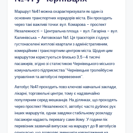
Маршрут №41 можна охарактеризувати як один із
основних транспортних коридорів міста. Він проходить
через такі важливі точки: вул. Комарова – проспект
Незалежності – Центральна площа – вул. Гагаріна – вул.
Калинівська – Автовокзал №1. Ця траєкторія з’єднує
густонаселені житлові квартали з адміністративним,
комерційним і транспортним центром міста. Щодня цим
маршрутом користуються близько 3,5–4 тисячі
пасажирів, згідно зі статистикою Чернівецького міського
комунального підприємства “Чернівецьке тролейбусне
управління та автобусні перевезення”.
Автобус №41 проходить повз ключові навчальні заклади,
лікарні, торговельні центри, тому є надзвичайно
популярним серед мешканців. На ділянках, що проходять
через проспект Незалежності, автобус часто дублює рух
інших маршрутів, однак завдяки стабільному розкладу
пасажири надають перевагу саме йому. У години пік
перевізник зазвичай випускає на маршрут до 8 автобусів
одночасно, що дозволяє зменшити навантаження на