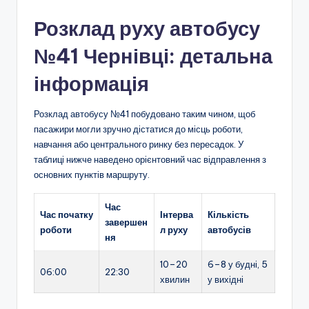
Розклад руху автобусу
№41 Чернівці: детальна
інформація
Розклад автобусу №41 побудовано таким чином, щоб
пасажири могли зручно дістатися до місць роботи,
навчання або центрального ринку без пересадок. У
таблиці нижче наведено орієнтовний час відправлення з
основних пунктів маршруту.
Час
Час початку
Інтерва
Кількість
завершен
роботи
л руху
автобусів
ня
10–20
6–8 у будні, 5
06:00
22:30
хвилин
у вихідні