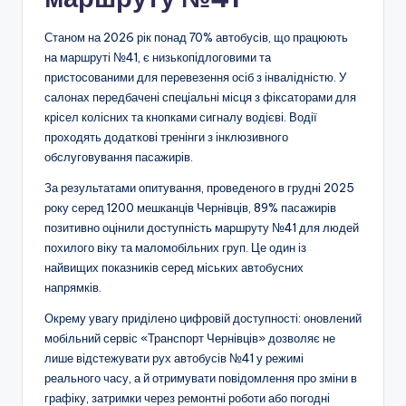
Станом на 2026 рік понад 70% автобусів, що працюють
на маршруті №41, є низькопідлоговими та
пристосованими для перевезення осіб з інвалідністю. У
салонах передбачені спеціальні місця з фіксаторами для
крісел колісних та кнопками сигналу водієві. Водії
проходять додаткові тренінги з інклюзивного
обслуговування пасажирів.
За результатами опитування, проведеного в грудні 2025
року серед 1200 мешканців Чернівців, 89% пасажирів
позитивно оцінили доступність маршруту №41 для людей
похилого віку та маломобільних груп. Це один із
найвищих показників серед міських автобусних
напрямків.
Окрему увагу приділено цифровій доступності: оновлений
мобільний сервіс «Транспорт Чернівців» дозволяє не
лише відстежувати рух автобусів №41 у режимі
реального часу, а й отримувати повідомлення про зміни в
графіку, затримки через ремонтні роботи або погодні