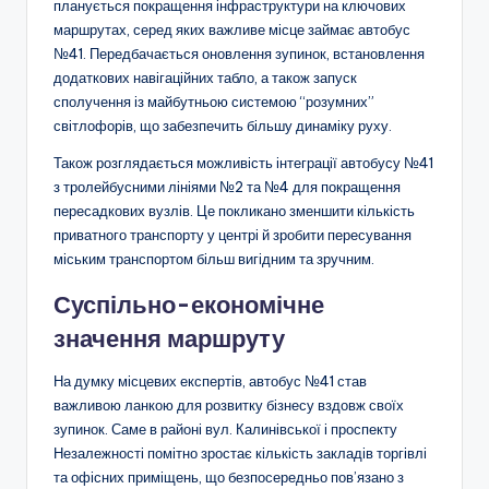
планується покращення інфраструктури на ключових
маршрутах, серед яких важливе місце займає автобус
№41. Передбачається оновлення зупинок, встановлення
додаткових навігаційних табло, а також запуск
сполучення із майбутньою системою “розумних”
світлофорів, що забезпечить більшу динаміку руху.
Також розглядається можливість інтеграції автобусу №41
з тролейбусними лініями №2 та №4 для покращення
пересадкових вузлів. Це покликано зменшити кількість
приватного транспорту у центрі й зробити пересування
міським транспортом більш вигідним та зручним.
Суспільно-економічне
значення маршруту
На думку місцевих експертів, автобус №41 став
важливою ланкою для розвитку бізнесу вздовж своїх
зупинок. Саме в районі вул. Калинівської і проспекту
Незалежності помітно зростає кількість закладів торгівлі
та офісних приміщень, що безпосередньо пов’язано з