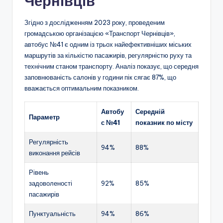
Чернівців
Згідно з дослідженням 2023 року, проведеним
громадською організацією «Транспорт Чернівців»,
автобус №41 є одним із трьох найефективніших міських
маршрутів за кількістю пасажирів, регулярністю руху та
технічним станом транспорту. Аналіз показує, що середня
заповнюваність салонів у години пік сягає 87%, що
вважається оптимальним показником.
Автобу
Середній
Параметр
с №41
показник по місту
Регулярність
94%
88%
виконання рейсів
Рівень
задоволеності
92%
85%
пасажирів
Пунктуальність
94%
86%