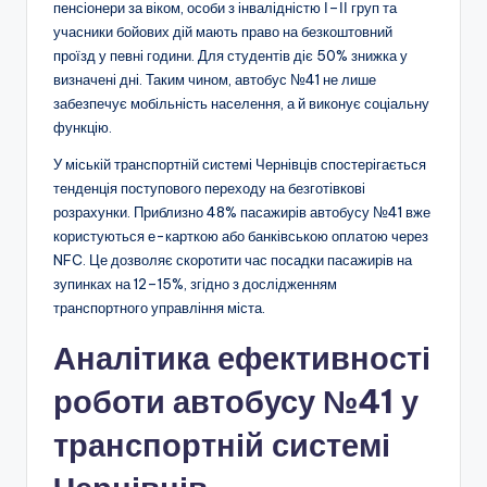
пенсіонери за віком, особи з інвалідністю І–ІІ груп та
учасники бойових дій мають право на безкоштовний
проїзд у певні години. Для студентів діє 50% знижка у
визначені дні. Таким чином, автобус №41 не лише
забезпечує мобільність населення, а й виконує соціальну
функцію.
У міській транспортній системі Чернівців спостерігається
тенденція поступового переходу на безготівкові
розрахунки. Приблизно 48% пасажирів автобусу №41 вже
користуються е-карткою або банківською оплатою через
NFC. Це дозволяє скоротити час посадки пасажирів на
зупинках на 12–15%, згідно з дослідженням
транспортного управління міста.
Аналітика ефективності
роботи автобусу №41 у
транспортній системі