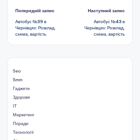
Навігація
Попередній запис
Наступний запис
Автобус №39 в
Автобус №43 в
по
Чернівцях: Розклад,
Чернівцях: Розклад,
схема, вартість
схема, вартість
запису
Seo
Smm
Гаджети
Здоровя
ІТ
Маркетинг
Поради
Технології