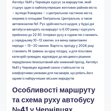
Автобус №41 у Чернівцях курсує за маршрутом, який
з’єднує один із найпопулярніших житлових районів міста
– вулицю Комарова – з центральною частиною міста,
зокрема із площами Театральна, Центральна, а також
автовокзалом №1. Рух здійснюється щодня, у будні дні
автобуси виходять на маршрут із 6:00 ранку і курсують
приблизно до 22:30. Інтервал руху в години пік становить
у середньому 10–12 хвилин, а в менш завантажені
періоди – 15–20 хвилин. Вартість проїзду у 2024 році
становить 14 гривень за одну поїздку, а для пільгових
категорій громадян, відповідно до місцевого рішення,
передбачено безкоштовний або знижений проїзд. Автобус
№41 у Чернівцях відомий своєю стабільністю та
комфортними умовами для пасажирів, що робить його
одним із найзручніших міських маршрутів.
Особливості маршруту
та схема руху автобусу
№41 у Чернівцях