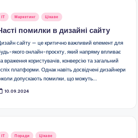
публіковано
ІТ
Маркетинг
Цікаве
Часті помилки в дизайні сайту
Дизайн сайту — це критично важливий елемент для
будь-якого онлайн-проєкту, який напряму впливає
на враження користувачів, конверсію та загальний
успіх платформи. Однак навіть досвідчені дизайнери
інколи допускають помилки, що можуть…
10.09.2024
публіковано
ІТ
Поради
Цікаве