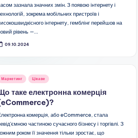
часом зазнала значних змін. З появою інтернету і
технологій, зокрема мобільних пристроїв і
високошвидкісного інтернету, гемблінг перейшов на
новий рівень —…
09.10.2024
публіковано
Маркетинг
Цікаве
Що таке електронна комерція
(eCommerce)?
Електронна комерція, або eCommerce, стала
невід'ємною частиною сучасного бізнесу і торгівлі. З
кожним роком її значення тільки зростає, що