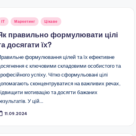
публіковано
ІТ
Маркетинг
Цікаве
Як правильно формулювати цілі
та досягати їх?
Правильне формулювання цілей та їх ефективне
досягнення є ключовими складовими особистого та
професійного успіху. Чітко сформульовані цілі
допомагають сконцентруватися на важливих речах,
підвищити мотивацію та досягти бажаних
результатів. У цій…
11.09.2024