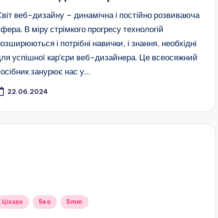
Світ веб-дизайну – динамічна і постійно розвиваюча
сфера. В міру стрімкого прогресу технологій
розширюються і потрібні навички, і знання, необхідні
для успішної кар’єри веб-дизайнера. Це всеосяжний
посібник занурює нас у…
22.06.2024
публіковано
Цікаве
Seo
Smm