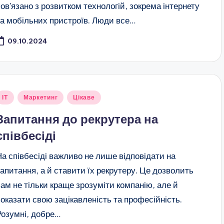
пов'язано з розвитком технологій, зокрема інтернету
та мобільних пристроїв. Люди все…
09.10.2024
публіковано
ІТ
Маркетинг
Цікаве
Запитання до рекрутера на
співбесіді
На співбесіді важливо не лише відповідати на
запитання, а й ставити їх рекрутеру. Це дозволить
вам не тільки краще зрозуміти компанію, але й
показати свою зацікавленість та професійність.
Розумні, добре…