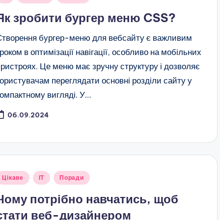
Як зробити бургер меню CSS?
Створення бургер-меню для вебсайту є важливим
кроком в оптимізації навігації, особливо на мобільних
пристроях. Це меню має зручну структуру і дозволяє
користувачам переглядати основні розділи сайту у
компактному вигляді. У…
06.09.2024
публіковано
Цікаве
ІТ
Поради
Чому потрібно навчатись, щоб
стати веб-дизайнером