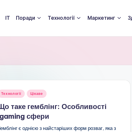
ІТ
Поради
Технології
Маркетинг
З
публіковано
Технології
Цікаве
Що таке гемблінг: Особливості
igaming сфери
Гемблінг є однією з найстаріших форм розваг, яка з