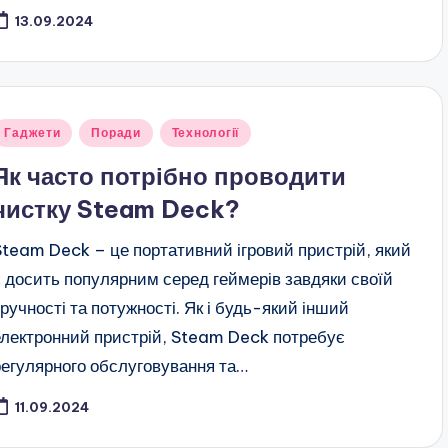
13.09.2024
публіковано
Гаджети
Поради
Технології
Як часто потрібно проводити
чистку Steam Deck?
Steam Deck – це портативний ігровий пристрій, який
є досить популярним серед геймерів завдяки своїй
зручності та потужності. Як і будь-який інший
електронний пристрій, Steam Deck потребує
регулярного обслуговування та…
11.09.2024