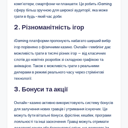
комп’ютери, смартфони чи планшети. Це робить iGaming
сферу більш зручною для широкої аудиторії, яка може
грати в будь-який час доби.
2. Різноманітність ігор
iGaming платформи пропонують набагато ширший вибір
ігор порівняно з фізичними казино. Онлайн-гемблінг дає
можливість грати в тисячі різних ігор — від класичних
слотів до новітніх розробок зі складною графікою та
анімацією. Також є можливість грати з реальними
дилерами в режимі реального часу через стрімінгові
технології.
3. Бонуси та акції
Онлайн-казино активно використовують систему бонусів
для залучення нових гравців і утримання існуючих. Це
можуть бути вітальні бонуси, фріспіни, кешбек, програми
лояльності та інші заохочення. Гравці можуть отримати
додаткові кошти або безкоштовні спіни, що дозволяє їм