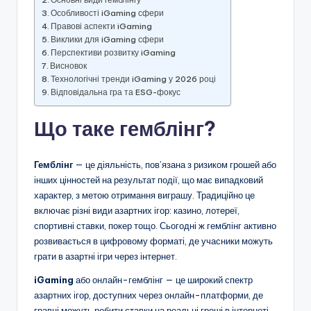
Особливості iGaming сфери
Правові аспекти iGaming
Виклики для iGaming сфери
Перспективи розвитку iGaming
Висновок
Технологічні тренди iGaming у 2026 році
Відповідальна гра та ESG-фокус
Що таке гемблінг?
Гемблінг
— це діяльність, пов’язана з ризиком грошей або
інших цінностей на результат події, що має випадковий
характер, з метою отримання виграшу. Традиційно це
включає різні види азартних ігор: казино, лотереї,
спортивні ставки, покер тощо. Сьогодні ж гемблінг активно
розвивається в цифровому форматі, де учасники можуть
грати в азартні ігри через інтернет.
iGaming
або онлайн-гемблінг — це широкий спектр
азартних ігор, доступних через онлайн-платформи, де
гравці можуть робити ставки на реальні гроші в інтернеті.