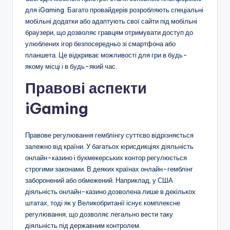
для iGaming. Багато провайдерів розробляють спеціальні
мобільні додатки або адаптують свої сайти під мобільні
браузери, що дозволяє гравцям отримувати доступ до
улюблених ігор безпосередньо зі смартфона або
планшета. Це відкриває можливості для гри в будь-
якому місці і в будь-який час.
Правові аспекти
iGaming
Правове регулювання гемблінгу суттєво відрізняється
залежно від країни. У багатьох юрисдикціях діяльність
онлайн-казино і букмекерських контор регулюється
строгими законами. В деяких країнах онлайн-гемблінг
заборонений або обмежений. Наприклад, у США
діяльність онлайн-казино дозволена лише в декількох
штатах, тоді як у Великобританії існує комплексне
регулювання, що дозволяє легально вести таку
діяльність під державним контролем.