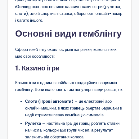
iGaming охоплює не лише класичні казино ігри (рулетка,
слоти), але й спортивні ставки, кіберспорт, онлайн-покер
і багато іншого.
Основні види гемблінгу
Сфера гемблінгу охоплює різні напрямки, кожен з яких
має свої особливості:
1. Казино ігри
Казино ігри є одним із найбільш традиційних напрямків
гемблінгу. Вони включають такі популярні види розваг, як:
Слоти (ігрові автомати)
— це електронні або
онлайн-машини, в яких гравець обертає барабани в
надії отримати певну комбінацію символів.
Рулетка
— настільна гра, де гравці роблять ставки
на числа, кольори або групи чисел, а результат
залежить від обертання колеса.