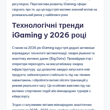
регуляцією. Перспективи розвитку iGaming сфери
свідчать про те, що ця індустрія матиме значний вплив на
розважальний ринок у найближчі роки.
Технологічні тренди
iGaming у 2026 році
Станом на 2026 рік iGaming індустрія дедалі активніше
впроваджує технології автоматизації, хмарні рішення та
аналітику великих даних (Big Data). Провайдери ігор і
оператори переходять на масштабовану хмарну
інфраструктуру, що дозволяє швидко запускати нові
продукти, забезпечувати стабільність під час пікових
навантажень і обробляти великі обсяги транзакцій у
режимі реального часу. Це особливо важливо під час
великих спортивних подій або міжнародних турнірів з
кіберспорту.
Згідно з галузевими звітами міжнародних аналітичних
агентств за 2025–2026 роки, глобальний ринок онлайн-