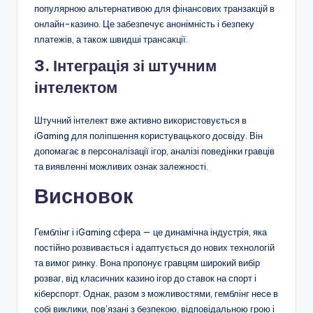
популярною альтернативою для фінансових транзакцій в
онлайн-казино. Це забезпечує анонімність і безпеку
платежів, а також швидші трансакції.
3. Інтеграція зі штучним
інтелектом
Штучний інтелект вже активно використовується в
iGaming для поліпшення користувацького досвіду. Він
допомагає в персоналізації ігор, аналізі поведінки гравців
та виявленні можливих ознак залежності.
Висновок
Гемблінг і iGaming сфера — це динамічна індустрія, яка
постійно розвивається і адаптується до нових технологій
та вимог ринку. Вона пропонує гравцям широкий вибір
розваг, від класичних казино ігор до ставок на спорт і
кіберспорт. Однак, разом з можливостями, гемблінг несе в
собі виклики, пов’язані з безпекою, відповідальною грою і