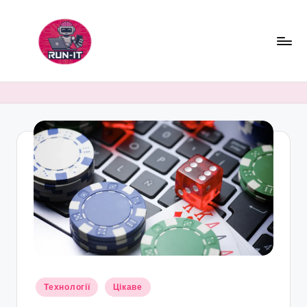
Перейти
до
вмісту
R
u
n
-
I
t
Опубліковано
Технології
Цікаве
у