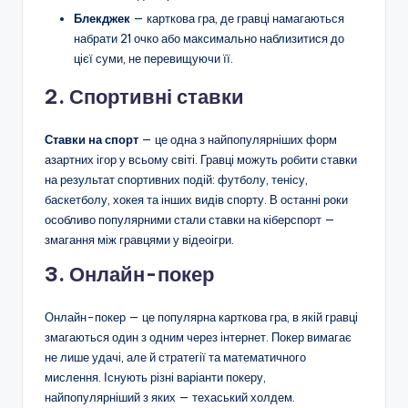
Блекджек
— карткова гра, де гравці намагаються
набрати 21 очко або максимально наблизитися до
цієї суми, не перевищуючи її.
2. Спортивні ставки
Ставки на спорт
— це одна з найпопулярніших форм
азартних ігор у всьому світі. Гравці можуть робити ставки
на результат спортивних подій: футболу, тенісу,
баскетболу, хокея та інших видів спорту. В останні роки
особливо популярними стали ставки на кіберспорт —
змагання між гравцями у відеоігри.
3. Онлайн-покер
Онлайн-покер — це популярна карткова гра, в якій гравці
змагаються один з одним через інтернет. Покер вимагає
не лише удачі, але й стратегії та математичного
мислення. Існують різні варіанти покеру,
найпопулярніший з яких — техаський холдем.