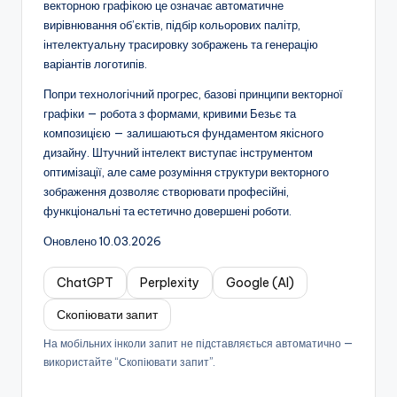
векторною графікою це означає автоматичне
вирівнювання об’єктів, підбір кольорових палітр,
інтелектуальну трасировку зображень та генерацію
варіантів логотипів.
Попри технологічний прогрес, базові принципи векторної
графіки — робота з формами, кривими Безьє та
композицією — залишаються фундаментом якісного
дизайну. Штучний інтелект виступає інструментом
оптимізації, але саме розуміння структури векторного
зображення дозволяє створювати професійні,
функціональні та естетично довершені роботи.
Оновлено 10.03.2026
ChatGPT
Perplexity
Google (AI)
Скопіювати запит
На мобільних інколи запит не підставляється автоматично —
використайте “Скопіювати запит”.