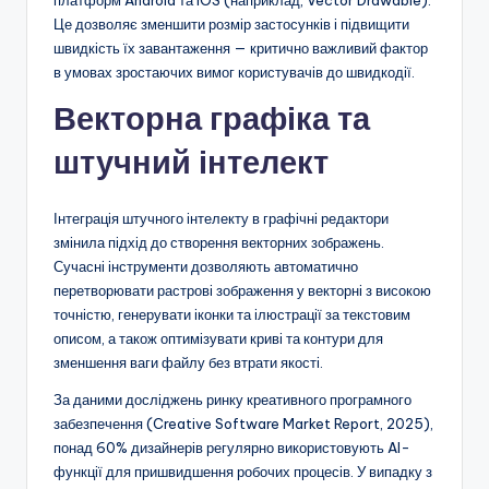
платформ Android та iOS (наприклад, Vector Drawable).
Це дозволяє зменшити розмір застосунків і підвищити
швидкість їх завантаження — критично важливий фактор
в умовах зростаючих вимог користувачів до швидкодії.
Векторна графіка та
штучний інтелект
Інтеграція штучного інтелекту в графічні редактори
змінила підхід до створення векторних зображень.
Сучасні інструменти дозволяють автоматично
перетворювати растрові зображення у векторні з високою
точністю, генерувати іконки та ілюстрації за текстовим
описом, а також оптимізувати криві та контури для
зменшення ваги файлу без втрати якості.
За даними досліджень ринку креативного програмного
забезпечення (Creative Software Market Report, 2025),
понад 60% дизайнерів регулярно використовують AI-
функції для пришвидшення робочих процесів. У випадку з