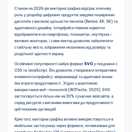
Станом на 2026 рік векторна графіка відіграє ключову
роль у розробці цифрових продуктів завдяки поширенню
дисплеїв з високою щільністю пікселів (Retina, 4K, 5K) та
адаптивного дизайну. Інтерфейси повинні коректно
відображатися на смартфонах, планшетах, ноутбуках і
великих моніторах, і саме вектор дозволяє забезпечити
стабільну якість зображення незалежно від розміру та
роздільної здатності екрану.
Особливої популярності набув формат
SVG
у поєднанні з
CSS та JavaScript. Він дозволяє створювати інтерактивні
елементи інтерфейсу, мікроанімації та адаптивні іконки
без втрати продуктивності. Згідно з аналітикою
використання веб-технологій (W3Techs, 2025), SVG
застосовується більш ніж на 30% сучасних вебсайтів, а
серед ресурсів з високими вимогами до продуктивності
цей показник ще вищий.
Крім того, векторна графіка активно використовується в
мобільних застосунках через формати, оптимізовані для