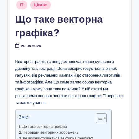
Опубліковано
ІТ
Цікаве
у
Що таке векторна
графіка?
20.05.2024
Векторна графіка є невід’ємною частиною сучасного
дизайну та ілюстрації. Вона використовується в різних
галузях, від рекламних кампаній до створення логотипів
та інфографіки. Але що саме являє собою векторна
графіка, і чому вона така важлива? У цій статті ми
розглянемо основні аспекти векторної графіки, її переваги
та застосування.
Зміст
Що таке векторна графіка
Переваги векторних зображень
Де використовується векторна графіка?