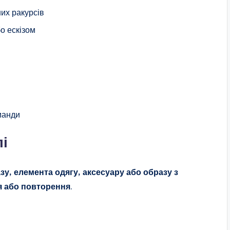
их ракурсів
о ескізом
манди
лі
у, елемента одягу, аксесуару або образу з
я або повторення
.