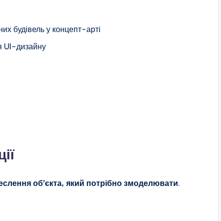
них будівель у концепт-арті
я UI-дизайну
ції
еслення об’єкта, який потрібно змоделювати
.