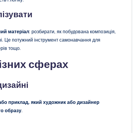
лізувати
ний матеріал
: розбирати, як побудована композиція,
ні. Це потужний інструмент самонавчання для
ерів тощо.
ізних сферах
дизайні
або приклад, який художник або дизайнер
го образу
.