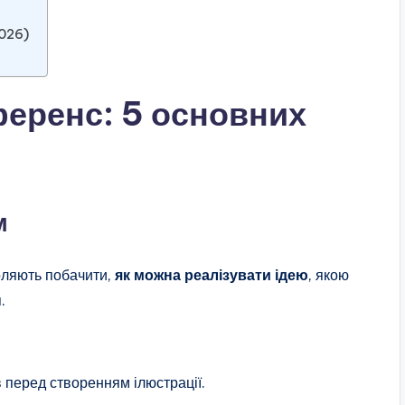
2026)
ференс: 5 основних
м
оляють побачити,
як можна реалізувати ідею
, якою
.
 перед створенням ілюстрації.