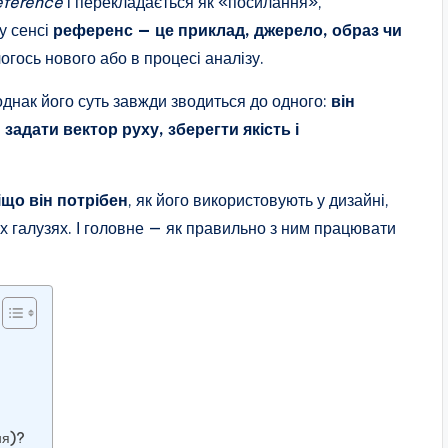
eference
і перекладається як «посилання»,
у сенсі
референс — це приклад, джерело, образ чи
чогось нового або в процесі аналізу.
днак його суть завжди зводиться до одного:
він
адати вектор руху, зберегти якість і
іщо він потрібен
, як його використовують у дизайні,
их галузях. І головне — як правильно з ним працювати
ня)?