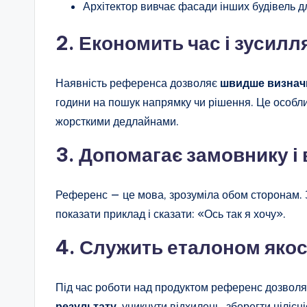
Архітектор вивчає фасади інших будівель дл
2. Економить час і зусилл
Наявність референса дозволяє
швидше визначи
години на пошук напрямку чи рішення. Це особли
жорсткими дедлайнами.
3. Допомагає замовнику і
Референс — це мова, зрозуміла обом сторонам. 
показати приклад і сказати: «Ось так я хочу».
4. Служить еталоном якос
Під час роботи над продуктом референс дозвол
результату
, уникнути відхилень, зберегти цілісніс