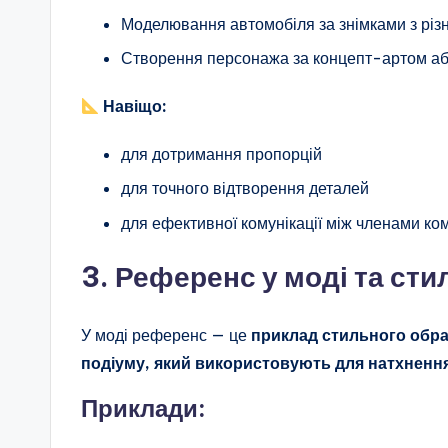
Моделювання автомобіля за знімками з різн
Створення персонажа за концепт-артом аб
Навіщо:
для дотримання пропорцій
для точного відтворення деталей
для ефективної комунікації між членами ко
3. Референс у моді та сти
У моді референс — це
приклад стильного образ
подіуму, який використовують для натхненн
Приклади: