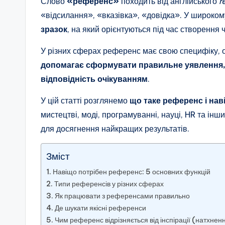
Слово
«референс»
походить від англійського
r
«відсилання», «вказівка», «довідка». У широком
зразок
, на який орієнтуються під час створення 
У різних сферах референс має свою специфіку, о
допомагає сформувати правильне уявлення, з
відповідність очікуванням
.
У цій статті розглянемо
що таке референс і нав
мистецтві, моді, програмуванні, науці, HR та інш
для досягнення найкращих результатів.
Зміст
Навіщо потрібен референс: 5 основних функцій
Типи референсів у різних сферах
Як працювати з референсами правильно
Де шукати якісні референси
Чим референс відрізняється від інспірації (натхнен