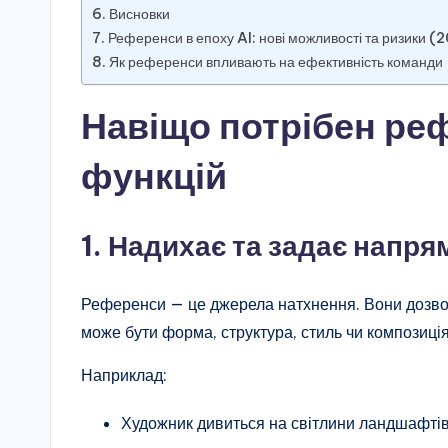
Висновки
Референси в епоху AI: нові можливості та ризики (
Як референси впливають на ефективність команди
Навіщо потрібен ре
функцій
1. Надихає та задає напря
Референси — це джерела натхнення. Вони дозв
може бути форма, структура, стиль чи композиція
Наприклад:
Художник дивиться на світлини ландшафтів