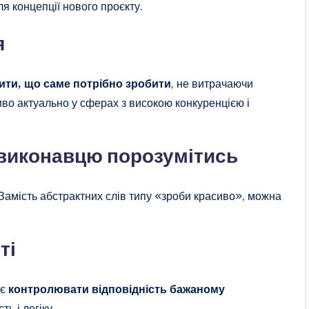
я концепції нового проєкту.
я
ти, що саме потрібно зробити
, не витрачаючи
во актуально у сферах з високою конкуренцією і
 виконавцю порозумітись
Замість абстрактних слів типу «зроби красиво», можна
ті
яє
контролювати відповідність бажаному
ть і логіку.