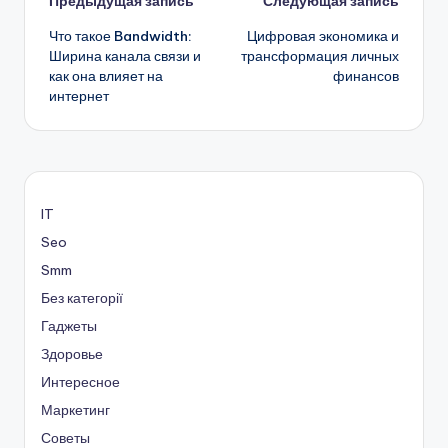
Навигация
Предыдущая запись
Следующая запись
Что такое Bandwidth:
Цифровая экономика и
записи
Ширина канала связи и
трансформация личных
как она влияет на
финансов
интернет
IT
Seo
Smm
Без категорії
Гаджеты
Здоровье
Интересное
Маркетинг
Советы