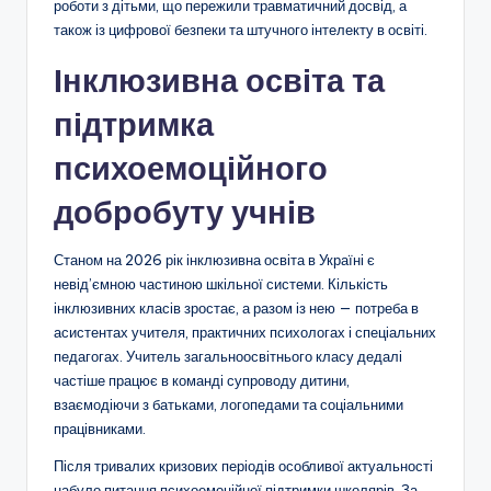
роботи з дітьми, що пережили травматичний досвід, а
також із цифрової безпеки та штучного інтелекту в освіті.
Інклюзивна освіта та
підтримка
психоемоційного
добробуту учнів
Станом на 2026 рік інклюзивна освіта в Україні є
невід’ємною частиною шкільної системи. Кількість
інклюзивних класів зростає, а разом із нею — потреба в
асистентах учителя, практичних психологах і спеціальних
педагогах. Учитель загальноосвітнього класу дедалі
частіше працює в команді супроводу дитини,
взаємодіючи з батьками, логопедами та соціальними
працівниками.
Після тривалих кризових періодів особливої актуальності
набуло питання психоемоційної підтримки школярів. За