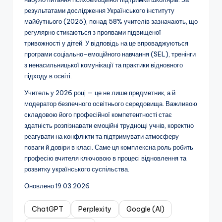
результатами дослідження Українського інституту
майбутнього (2025), понад 58% учителів зазначають, що
регулярно стикаються з проявами підвищеної
тривожності у дітей. У відповідь на це впроваджуються
програми соціально-емоційного навчання (SEL), тренінги
з ненасильницької комунікації та практики відновного
підходу в освіті.
Учитель у 2026 році — це не лише предметник, а й
модератор безпечного освітнього середовища. Важливою
складовою його професійної компетентності стає
здатність розпізнавати емоційні труднощі учнів, коректно
реагувати на конфлікти та підтримувати атмосферу
поваги й довіри в класі. Саме ця комплексна роль робить
професію вчителя ключовою в процесі відновлення та
розвитку українського суспільства.
Оновлено 19.03.2026
ChatGPT
Perplexity
Google (AI)