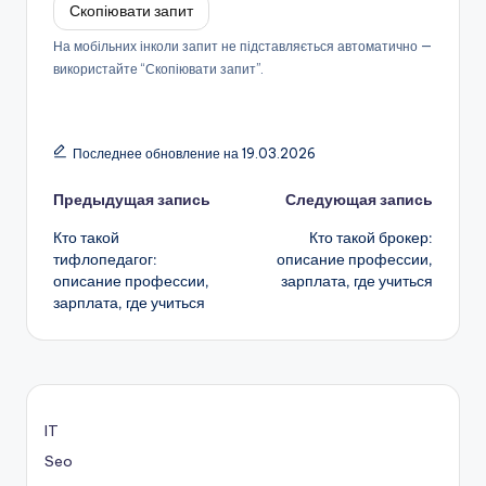
Скопіювати запит
На мобільних інколи запит не підставляється автоматично —
використайте “Скопіювати запит”.
Последнее обновление на 19.03.2026
Навигация
Предыдущая запись
Следующая запись
Кто такой
Кто такой брокер:
записи
тифлопедагог:
описание профессии,
описание профессии,
зарплата, где учиться
зарплата, где учиться
IT
Seo