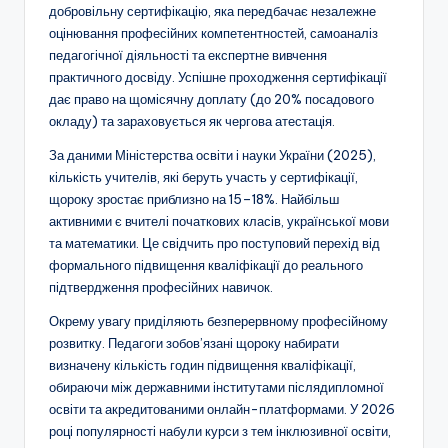
добровільну сертифікацію, яка передбачає незалежне
оцінювання професійних компетентностей, самоаналіз
педагогічної діяльності та експертне вивчення
практичного досвіду. Успішне проходження сертифікації
дає право на щомісячну доплату (до 20% посадового
окладу) та зараховується як чергова атестація.
За даними Міністерства освіти і науки України (2025),
кількість учителів, які беруть участь у сертифікації,
щороку зростає приблизно на 15–18%. Найбільш
активними є вчителі початкових класів, української мови
та математики. Це свідчить про поступовий перехід від
формального підвищення кваліфікації до реального
підтвердження професійних навичок.
Окрему увагу приділяють безперервному професійному
розвитку. Педагоги зобов’язані щороку набирати
визначену кількість годин підвищення кваліфікації,
обираючи між державними інститутами післядипломної
освіти та акредитованими онлайн-платформами. У 2026
році популярності набули курси з тем інклюзивної освіти,