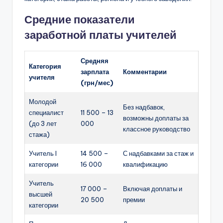
Средние показатели
заработной платы учителей
Средняя
Категория
зарплата
Комментарии
учителя
(грн/мес)
Молодой
Без надбавок,
специалист
11 500 – 13
возможны доплаты за
(до 3 лет
000
классное руководство
стажа)
Учитель I
14 500 –
С надбавками за стаж и
категории
16 000
квалификацию
Учитель
17 000 –
Включая доплаты и
высшей
20 500
премии
категории