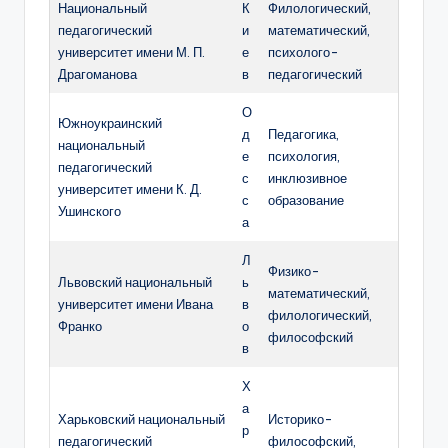
Национальный
К
Филологический,
педагогический
и
математический,
университет имени М. П.
е
психолого-
Драгоманова
в
педагогический
О
Южноукраинский
д
Педагогика,
национальный
е
психология,
педагогический
с
инклюзивное
университет имени К. Д.
с
образование
Ушинского
а
Л
Физико-
Львовский национальный
ь
математический,
университет имени Ивана
в
филологический,
Франко
о
философский
в
Х
а
Харьковский национальный
Историко-
р
педагогический
философский,