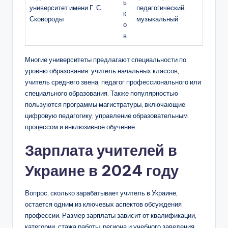
ь
университет имени Г. С.
педагогический,
к
Сковороды
музыкальный
о
в
Многие университеты предлагают специальности по
уровню образования: учитель начальных классов,
учитель среднего звена, педагог профессионального или
специального образования. Также популярностью
пользуются программы магистратуры, включающие
цифровую педагогику, управление образовательным
процессом и инклюзивное обучение.
Зарплата учителей в
Украине в 2024 году
Вопрос, сколько зарабатывает учитель в Украине,
остается одним из ключевых аспектов обсуждения
профессии. Размер зарплаты зависит от квалификации,
категории, стажа работы, региона и учебного заведения.