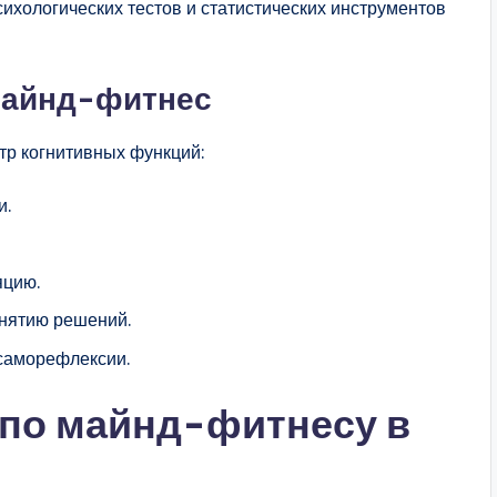
ихологических тестов и статистических инструментов
майнд-фитнес
тр когнитивных функций:
и.
яцию.
инятию решений.
 саморефлексии.
 по майнд-фитнесу в