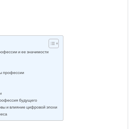
рофессии и ее значимости
вы профессии
и
профессия будущего
овы и влияние цифровой эпохи
неса