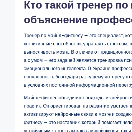
Кто такой тренер п
объяснение професс
Тренер по майнд-фитнесу — это специалист, ко
когнитивные способности, управлять стрессом,
выносливость мозга. В отличие от традиционног
а с умом — его задачей является тренировка пси
эмоционального интеллекта. В Украине професс
популярность благодаря растущему интересу к 
в условиях постоянной информационной перегру
Майнд-фитнес объединяет подходы из нейропсих
практик. Он ориентирован на развитие умствен
активизируют нейронные связи в мозге и созда
фитнесу — это наставник, который помогает чел
устойчивым к стрессам как в личной жизни, так 