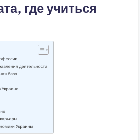
та, где учиться
рофессии
равления деятельности
ная база
в Украине
ине
 карьеры
ономики Украины