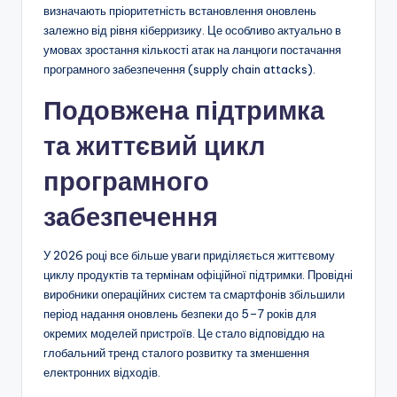
визначають пріоритетність встановлення оновлень
залежно від рівня кіберризику. Це особливо актуально в
умовах зростання кількості атак на ланцюги постачання
програмного забезпечення (supply chain attacks).
Подовжена підтримка
та життєвий цикл
програмного
забезпечення
У 2026 році все більше уваги приділяється життєвому
циклу продуктів та термінам офіційної підтримки. Провідні
виробники операційних систем та смартфонів збільшили
період надання оновлень безпеки до 5–7 років для
окремих моделей пристроїв. Це стало відповіддю на
глобальний тренд сталого розвитку та зменшення
електронних відходів.