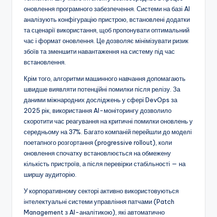
оновлення програмного забезпечення. Системи на базі AI
аналізують конфігурацію пристрою, встановлені додатки
та сценарії використання, щоб пропонувати оптимальний
час і формат оновлення. Це дозволяє мінімізувати ризик
збоїв та зменшити навантаження на систему під час
встановлення.
Крім того, алгоритми машинного навчання допомагають
швидше виявляти потенційні помилки після релізу. За
даними міжнародних досліджень у сфері DevOps за
2025 рік, використання AI-моніторингу дозволило
скоротити час реагування на критичні помилки оновлень у
середньому на 37%. Багато компаній перейшли до моделі
поетапного розгортання (progressive rollout), коли
оновлення спочатку встановлюється на обмежену
кількість пристроїв, а після перевірки стабільності — на
ширшу аудиторію.
У корпоративному секторі активно використовуються
інтелектуальні системи управління патчами (Patch
Management з AI-аналітикою), які автоматично