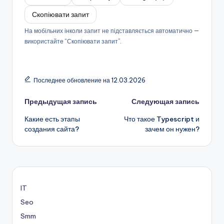
Скопіювати запит
На мобільних інколи запит не підставляється автоматично —
використайте “Скопіювати запит”.
Последнее обновление на 12.03.2026
Навигация
Предыдущая запись
Следующая запись
Какие есть этапы
Что такое Typescript и
записи
создания сайта?
зачем он нужен?
IT
Seo
Smm