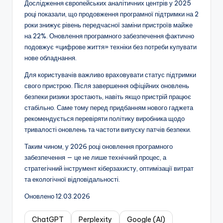
Дослідження європейських аналітичних центрів у 2025
році показали, що продовження програмної підтримки на 2
роки знижує рівень передчасної заміни пристроїв майже
на 22%. Оновлення програмного забезпечення фактично
подовжує «цифрове життя» техніки без потреби купувати
нове обладнання.
Для користувачів важливо враховувати статус підтримки
свого пристрою. Після завершення офіційних оновлень
безпеки ризики зростають, навіть якщо пристрій працює
стабільно. Саме тому перед придбанням нового гаджета
рекомендується перевіряти політику виробника щодо
тривалості оновлень та частоти випуску патчів безпеки.
Таким чином, у 2026 році оновлення програмного
забезпечення — це не лише технічний процес, а
стратегічний інструмент кіберзахисту, оптимізації витрат
та екологічної відповідальності.
Оновлено 12.03.2026
ChatGPT
Perplexity
Google (AI)