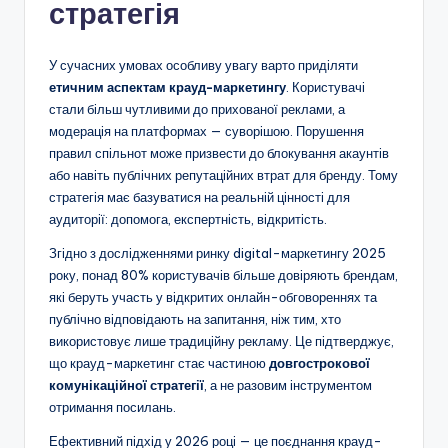
стратегія
У сучасних умовах особливу увагу варто приділяти
етичним аспектам крауд-маркетингу
. Користувачі
стали більш чутливими до прихованої реклами, а
модерація на платформах — суворішою. Порушення
правил спільнот може призвести до блокування акаунтів
або навіть публічних репутаційних втрат для бренду. Тому
стратегія має базуватися на реальній цінності для
аудиторії: допомога, експертність, відкритість.
Згідно з дослідженнями ринку digital-маркетингу 2025
року, понад 80% користувачів більше довіряють брендам,
які беруть участь у відкритих онлайн-обговореннях та
публічно відповідають на запитання, ніж тим, хто
використовує лише традиційну рекламу. Це підтверджує,
що крауд-маркетинг стає частиною
довгострокової
комунікаційної стратегії
, а не разовим інструментом
отримання посилань.
Ефективний підхід у 2026 році — це поєднання крауд-