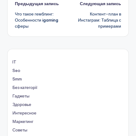
Навигация
Предыдущая запись
Следующая запись
Что такое гемблинг:
Контент-план в
записи
Особенности igaming
Инстаграм: Таблица с
сферы
примерами
IT
Seo
Smm
Без категорії
Гаджеты
Здоровье
Интересное
Маркетинг
Советы