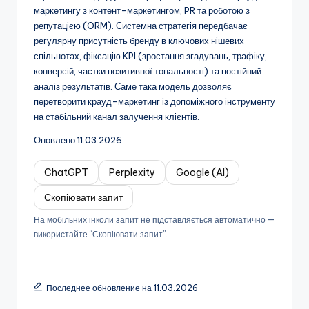
маркетингу з контент-маркетингом, PR та роботою з
репутацією (ORM). Системна стратегія передбачає
регулярну присутність бренду в ключових нішевих
спільнотах, фіксацію KPI (зростання згадувань, трафіку,
конверсій, частки позитивної тональності) та постійний
аналіз результатів. Саме така модель дозволяє
перетворити крауд-маркетинг із допоміжного інструменту
на стабільний канал залучення клієнтів.
Оновлено 11.03.2026
ChatGPT
Perplexity
Google (AI)
Скопіювати запит
На мобільних інколи запит не підставляється автоматично —
використайте “Скопіювати запит”.
Последнее обновление на 11.03.2026