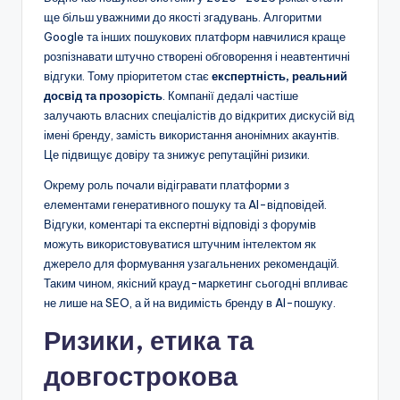
ще більш уважними до якості згадувань. Алгоритми
Google та інших пошукових платформ навчилися краще
розпізнавати штучно створені обговорення і неавтентичні
відгуки. Тому пріоритетом стає
експертність, реальний
досвід та прозорість
. Компанії дедалі частіше
залучають власних спеціалістів до відкритих дискусій від
імені бренду, замість використання анонімних акаунтів.
Це підвищує довіру та знижує репутаційні ризики.
Окрему роль почали відігравати платформи з
елементами генеративного пошуку та AI-відповідей.
Відгуки, коментарі та експертні відповіді з форумів
можуть використовуватися штучним інтелектом як
джерело для формування узагальнених рекомендацій.
Таким чином, якісний крауд-маркетинг сьогодні впливає
не лише на SEO, а й на видимість бренду в AI-пошуку.
Ризики, етика та
довгострокова