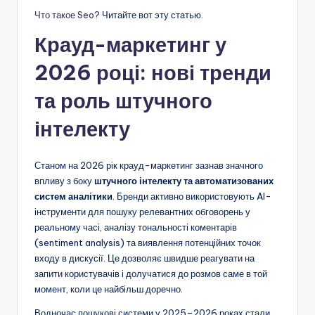
Что такое Seo?
Читайте вот эту статью.
Крауд-маркетинг у
2026 році: нові тренди
та роль штучного
інтелекту
Станом на 2026 рік крауд-маркетинг зазнав значного
впливу з боку
штучного інтелекту та автоматизованих
систем аналітики
. Бренди активно використовують AI-
інструменти для пошуку релевантних обговорень у
реальному часі, аналізу тональності коментарів
(sentiment analysis) та виявлення потенційних точок
входу в дискусії. Це дозволяє швидше реагувати на
запити користувачів і долучатися до розмов саме в той
момент, коли це найбільш доречно.
Водночас пошукові системи у 2025–2026 роках стали