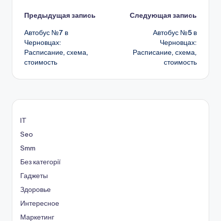
Навигация
Предыдущая запись
Следующая запись
Автобус №7 в
Автобус №5 в
записи
Черновцах:
Черновцах:
Расписание, схема,
Расписание, схема,
стоимость
стоимость
IT
Seo
Smm
Без категорії
Гаджеты
Здоровье
Интересное
Маркетинг